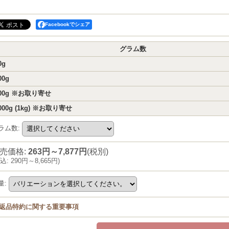
Facebookでシェア
グラム数
0g
00g
00g ※お取り寄せ
000g (1kg) ※お取り寄せ
ラム数
:
売価格
:
263円～7,877円
(税別)
込
:
290円～8,665円
)
量
:
返品特約に関する重要事項