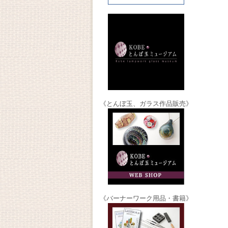
《とんぼ玉、ガラス作品販売》
《バーナーワーク用品・書籍》