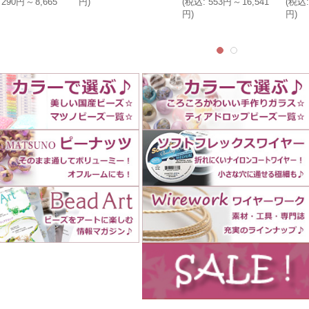
290円
～
8,665
円
)
(
税込
:
553円
～
16,541
(
税込
:
円
)
円
)