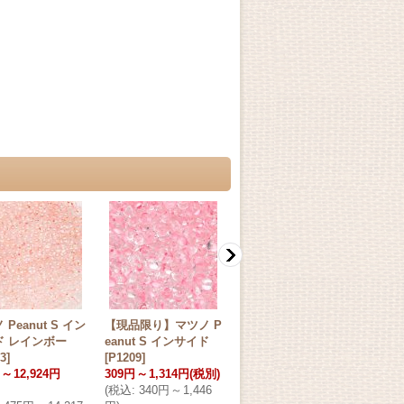
 Peanut S イン
【現品限り】マツノ P
【現品限り】マツノ P
マツノ
ド レインボー
eanut S インサイド
eanut S インサイド
スパ
3
]
[
P1209
]
[
P1214
]
ライ
～
12,924円
309円
～
1,314円
(税別)
305円
～
1,296円
(税別)
[
SP6
(
税込
:
340円
～
1,446
(
税込
:
336円
～
1,426
550