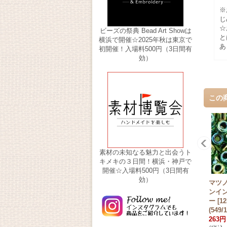
※
じ
☆
ビーズの祭典 Bead Art Showは
と
横浜で開催☆2025年秋は東京で
あ
初開催！入場料500円（3日間有
効）
この
素材の未知なる魅力と出会うト
キメキの３日間！横浜・神戸で
開催☆入場料500円（3日間有
効）
マツノ
ンイ
ー
[
12
(549/1
263円