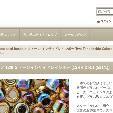
ログイン
で選ぶマツノ
色で選ぶティアドロップ
メールマガジン
 seed beads
>
２トーン インサイドレインボー Two Tone Inside Colors 
ボー
ノ 12/0 ２トーンインサイドレインボー
[
12RR-2-R/1 (531/1)
]
日本でのお取扱は珍しい
透明色ガラスのビーズに
ビーズ。ニュアンスのあ
必要なグラム数をプルダ
スタッフからのご紹介
世界の服飾業界で、スワ