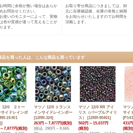
お時間に余裕が無い場合はあらか
お取り寄せ商品につきましては、卸
めお問合せください。
元に在庫確認後、在庫の有無と納期
お使いのモニターによって、実物
をお知らせいたしますのでお時間を
は色や質感が違って見えることが
頂戴します。
ります。
商品を買った人は、こんな商品も買っています
 12/0 ２トー
マツノ 12/0 トランス
マツノ 12/0 RR アイ
マツノ
ンサイドレインボ
インサイドレインボー
リス（パープルアイリ
サイ
RR-19-R/1
[
12RR-324
]
ス）
[
12RR-90401
]
[
P143
)
]
263円
～
7,877円
(税別)
502円
～
15,037円
431円
～
7,877円
(税別)
(
税込
:
290円
～
8,665
(税別)
(税別)