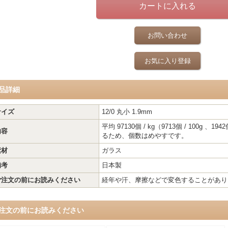
お問い合わせ
お気に入り登録
品詳細
サイズ
12/0 丸小 1.9mm
平均 97130個 / kg（9713個 / 100g 
内容
るため、個数はめやすです。
素材
ガラス
備考
日本製
ご注文の前にお読みください
経年や汗、摩擦などで変色することがあり
注文の前にお読みください