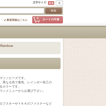
文字サイズ
:
0
カートの中身
新規登録はこちら
Rainbow
マツノビーズです。
、異なる色で着色、レインボー加工の
るカラーです。
ウンメニューからお選び下さい。
ロフスキーやＹＫＫのファスナーなど