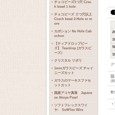
チェコビーズ1つ穴 Czec
h bead 1 hole
チェコビーズ ２つ穴以上
Czech bead 2-Hole or m
ore
カボション No Hole Cab
2
ochon
1
【ティアドロップビー
5
ズ】 Teardrop (ガラスビ
ーズ）
1
クリスタル リボリ
グ
1mmガラスビーズ チャイ
ニーズカット
販
ガラスのマーキスファセ
(
税
ットカット
数
国産アコヤ真珠 Japane
se Akoya Pearl
ソフトフレックスワイ
ヤ- SoftFlex Wire