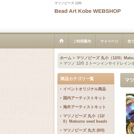
マツノビーズ 12/0
Bead Art Kobe WEBSHOP
ご利用案内
マイページ
色
ホーム
>
マツノビーズ 丸小（12/0）Matsuno
>
マツノ 12/0 ２トーンインサイドレイン
商品カテゴリ一覧
マツ
イベントオリジナル商品
国内アーティストキット
海外アーティストキット
マツノビーズ 丸小（12/
0）Matsuno seed beads
マツノビーズ 丸大 (8/0)