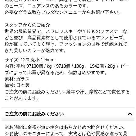
のビーズ。ニュアンスのあるカラーです。
必要なグラム数をプルダウンメニューからお選び下さい。
スタッフからのご紹介
世界の服飾業界で、スワロフスキーやＹＫＫのファスナーな
どと並び、高品質素材として使用されているマツノビーズ。
粒が揃っていてよく輝き、ファッションの世界で洗練されて
きた美しいカラーが魅力です。
サイズ
:
12/0 丸小 1.9mm
内容
:
平均 97130個 / kg（9713個 / 100g 、1942個 / 20g ）ビー
ズによって比重が異なるため、個数はめやすです。
素材
:
ガラス
備考
:
日本製
ご注文の前にお読みください
:
経年や汗、摩擦などで変色する
ことがあります。
ご注文の前にお読みください
※お時間に余裕が無い場合はあらかじめお問合せください。
☆お使いのモニターによって、実物とは色や質感が違って見