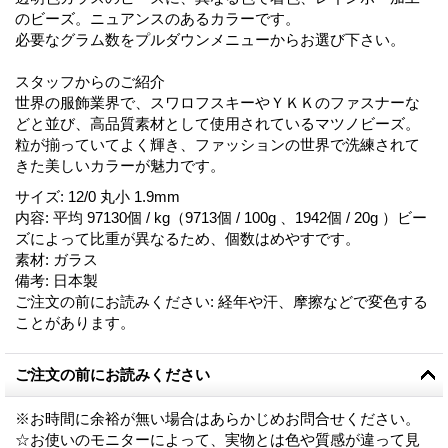
のビーズ。ニュアンスのあるカラーです。
必要なグラム数をプルダウンメニューからお選び下さい。
スタッフからのご紹介
世界の服飾業界で、スワロフスキーやＹＫＫのファスナーな
どと並び、高品質素材として使用されているマツノビーズ。
粒が揃っていてよく輝き、ファッションの世界で洗練されて
きた美しいカラーが魅力です。
サイズ
:
12/0 丸小 1.9mm
内容
:
平均 97130個 / kg（9713個 / 100g 、1942個 / 20g ）ビー
ズによって比重が異なるため、個数はめやすです。
素材
:
ガラス
備考
:
日本製
ご注文の前にお読みください
:
経年や汗、摩擦などで変色する
ことがあります。
ご注文の前にお読みください
※お時間に余裕が無い場合はあらかじめお問合せください。
☆お使いのモニターによって、実物とは色や質感が違って見