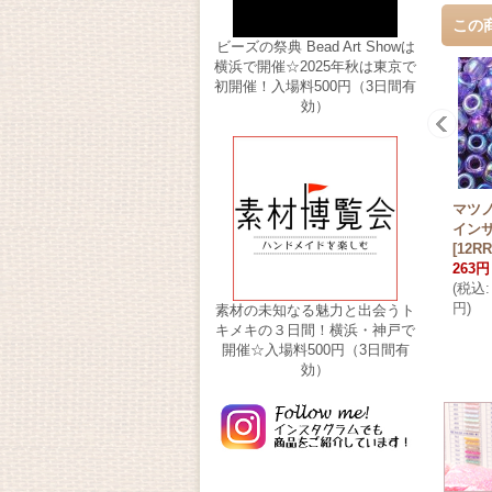
この
ビーズの祭典 Bead Art Showは
横浜で開催☆2025年秋は東京で
初開催！入場料500円（3日間有
効）
マツノ
イン
[
12RR
263円
(
税込
:
円
)
素材の未知なる魅力と出会うト
キメキの３日間！横浜・神戸で
開催☆入場料500円（3日間有
効）