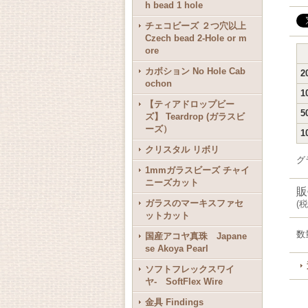
h bead 1 hole
チェコビーズ ２つ穴以上
Czech bead 2-Hole or m
ore
カボション No Hole Cab
2
ochon
1
【ティアドロップビー
5
ズ】 Teardrop (ガラスビ
ーズ）
1
クリスタル リボリ
グ
1mmガラスビーズ チャイ
ニーズカット
販
ガラスのマーキスファセ
(
税
ットカット
数
国産アコヤ真珠 Japane
se Akoya Pearl
ソフトフレックスワイ
ヤ- SoftFlex Wire
金具 Findings