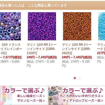
商品を買った人は、こんな商品も買っています
 12/0 トランス
マツノ 12/0 RR 2トー
マツノ 12/0 RR 2トー
マツノ
サイドレインボー
ンインサイド
[
12RR-
ンインサイド
[
12RR-
ーク
[
-311
]
13/207
]
24/212
]
227円
～
7,877円
(税別)
249円
～
7,445円
(税別)
249円
～
7,445円
(税別)
(
税込
:
290円
～
8,665
(
税込
:
274円
～
8,190
(
税込
:
274円
～
8,190
円
)
円
)
円
)