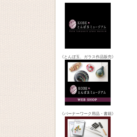
《とんぼ玉、ガラス作品販売》
《バーナーワーク用品・書籍》