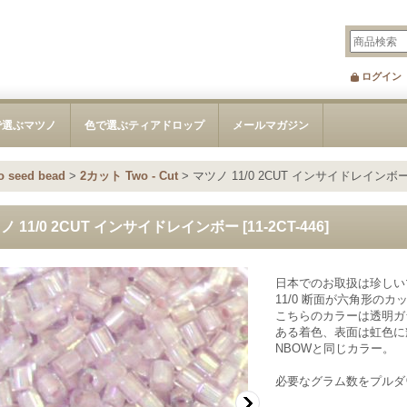
ログイン
で選ぶマツノ
色で選ぶティアドロップ
メールマガジン
seed bead
>
2カット Two - Cut
>
マツノ 11/0 2CUT インサイドレインボ
ノ 11/0 2CUT インサイドレインボー
[
11-2CT-446
]
日本でのお取扱は珍しい
11/0 断面が六角形の
こちらのカラーは透明ガ
ある着色、表面は虹色に輝きます
NBOWと同じカラー。
必要なグラム数をプルダ