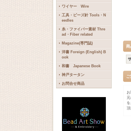
ワイヤー Wire
工具・ビーズ針 Tools・N
eedles
糸・ファイバー素材 Thre
ad・Fiber related
Magazine(専門誌)
商
洋書 Foreign (English) B
ook
和書 Japanese Book
神戸タータン
ご
お問合せ商品
お
元
を
頂