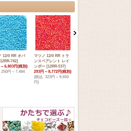
 12/0 RR オパ
マツノ 12/0 RR トラ
マツノ 12/0 RR トラ
マツノ
12RR-742
]
ンスペアレント レイ
ンスペアレント フロ
ンス
～
6,803円
(税別)
ンボー
[
12RR-537
]
スト
[
12RR-7MA
]
ンボ
250円
～
7,484
293円
～
8,772円
(税別)
287円
～
8,593円
(税別)
277
(
税込
:
323円
～
9,650
(
税込
:
316円
～
9,453
(
税込
円
)
円
)
円
)