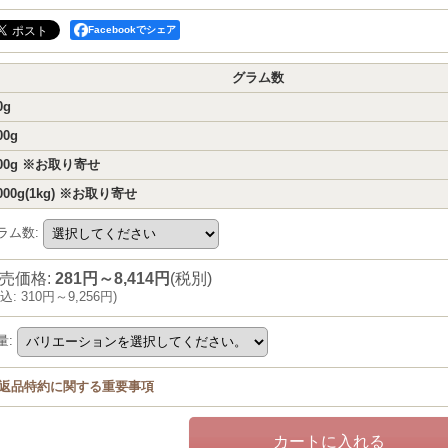
Facebookでシェア
グラム数
0g
00g
00g ※お取り寄せ
000g(1kg) ※お取り寄せ
ラム数
:
売価格
:
281円～8,414円
(税別)
込
:
310円～9,256円
)
量
:
返品特約に関する重要事項