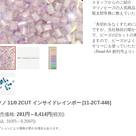
スタッフからのご紹介
マツノビーズの人気商品
龍太郎常務に教えていた
「糸切れをなくすために
ですが、当社独自の熔か
で、ビーズの2カットの
ますので、ビーズがよく
サリーにも使っていただ
（Bead Art 創刊号より）
ノ 11/0 2CUT インサイドレインボー
[
11-2CT-446
]
売価格
:
281円～8,414円
(税別)
込
:
310円～9,256円
)
プションにより価格が変わる場合もあります。