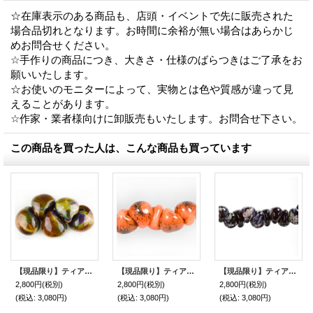
☆在庫表示のある商品も、店頭・イベントで先に販売された
場合品切れとなります。お時間に余裕が無い場合はあらかじ
めお問合せください。
☆手作りの商品につき、大きさ・仕様のばらつきはご了承をお
願いいたします。
☆お使いのモニターによって、実物とは色や質感が違って見
えることがあります。
☆作家・業者様向けに卸販売もいたします。お問合せ下さい。
この商品を買った人は、こんな商品も買っています
【現品限り】ティアドロップビーズ ジャンボ 【Americano】
【現品限り】ティアドロップビーズ ジャンボ【Tiger Lily】
【現品限り】ティアドロップビーズ 【Addison】
2,800円
(税別)
2,800円
(税別)
2,800円
(税別)
(税込
:
3,080円)
(税込
:
3,080円)
(税込
:
3,080円)