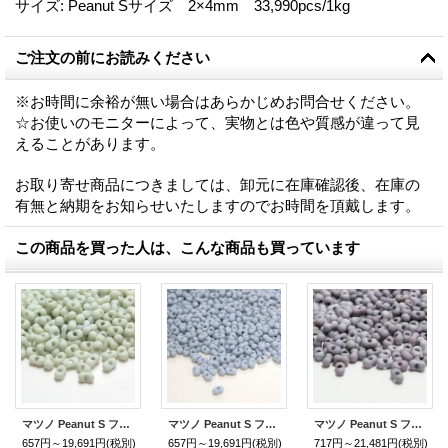
サイズ
:
Peanut Sサイズ 2×4mm 33,990pcs/1kg
ご注文の前にお読みください
※お時間に余裕が無い場合はあらかじめお問合せください。
☆お使いのモニターによって、実物とは色や質感が違って見
えることがあります。
お取り寄せ商品につきましては、卸元に在庫確認後、在庫の
有無と納期をお知らせいたしますのでお時間を頂戴します。
この商品を買った人は、こんな商品も買っています
マツノ Peanut S フロスト ストーン
マツノ Peanut S フロスト ストーン
マツノ Peanut S フロスト ストーン
657円～19,691円
(税別)
657円～19,691円
(税別)
717円～21,481円
(税別)