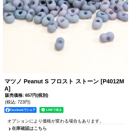
マツノ Peanut S フロスト ストーン
[P4012M
A]
販売価格
:
657円
(税別)
(税込
:
723円
)
Facebookでシェア
オプションにより価格が変わる場合もあります。
在庫確認はこちら