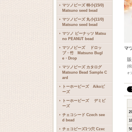
マツノビーズ 特小(15/0)
Matsuno seed bead
マツノビーズ 丸小(11/0)
Matsuno seed bead
マツノ ピーナッツ Matsu
no PEANUT bead
マツノビーズ ドロッ
マツ
プ・竹 Matsuno Bugl
e・Drop
販
(
税
マツノビーズ カタログ
Matsuno Bead Sample C
オ
ard
トーホービーズ Aikoビ
ーズ
トーホービーズ デミビ
ーズ
2
チェコシード Czech see
d bead
1
チェコビーズ1つ穴 Czec
5