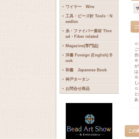
ワイヤー Wire
工具・ビーズ針 Tools・N
eedles
ご
糸・ファイバー素材 Thre
ad・Fiber related
☆
Magazine(専門誌)
ご
合
洋書 Foreign (English) B
※
ook
が
和書 Japanese Book
は
※
神戸タータン
じ
☆
お問合せ商品
と
あ
この