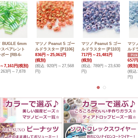
 BUGLE 6mm
マツノ Peanut S ゴー
マツノ Peanut S ゴー
マツノ
ンスペアレント
ルドラスター
[
P1106
]
ルドラスター
[
P1103
]
ルド
ンボー
[
RB-6-
836円
～
25,061円
717円
～
21,481円
(税別)
(税別)
657円
～
7,161円
(税別)
(
税込
:
920円
～
27,568
(
税込
:
789円
～
23,630
(税別)
263円
～
7,878
円
)
円
)
(
税込
:
円
)