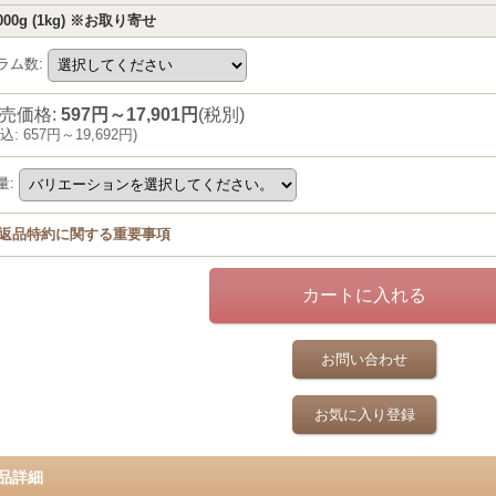
000g (1kg) ※お取り寄せ
ラム数
:
売価格
:
597円～17,901円
(税別)
込
:
657円～19,692円
)
量
:
返品特約に関する重要事項
お問い合わせ
お気に入り登録
品詳細