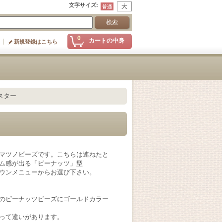
文字サイズ
:
0
カートの中身
新規登録はこちら
ラスター
マツノビーズです。こちらは連ねたと
ム感が出る「ピーナッツ」型
ウンメニューからお選び下さい。
のピーナッツビーズにゴールドカラー
って違いがあります。