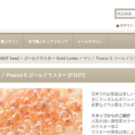
ログイン
で選ぶマツノ
色で選ぶティアドロップ
メールマガジン
NUT bead
>
ゴールドラスター Gold Luster
>
マツノ Peanut S ゴールド
ノ Peanut S ゴールドラスター
[
P1107
]
日本でのお取扱は珍しい
きにランダムなボリュー
必要なグラム数をプルダ
スタッフからのご紹介
人気の淡い透明系カラー
のラスター加工
ラスターの発色は色によ