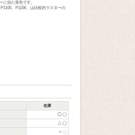
ーに似た発色です。
04、P1105、P1106、は比較的ラスターの
在庫
◯
△
×