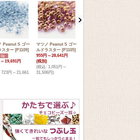
 Peanut S ゴー
マツノ Peanut S ゴー
マツノ Peanut S ゴー
マツノ
ラスター
[
P1109
]
ルドラスター
[
P1105
]
ルドラスター
[
P1104
]
ルド
955円
～
28,641円
776円
～
23,271円
L
]
～
19,691円
(税別)
(税別)
597
(
税込
:
1,051円
～
(
税込
:
854円
～
25,599
(税別
723円
～
21,661
31,506円
)
円
)
(
税込
円
)