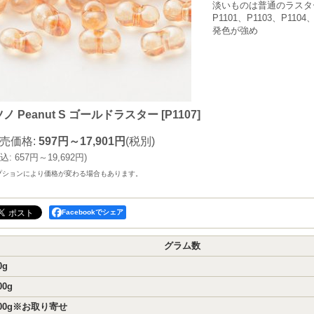
淡いものは普通のラスタ
P1101、P1103、P11
発色が強め
ノ Peanut S ゴールドラスター
[
P1107
]
売価格
:
597円～17,901円
(税別)
込
:
657円～19,692円
)
プションにより価格が変わる場合もあります。
Facebookでシェア
グラム数
0g
00g
00g※お取り寄せ