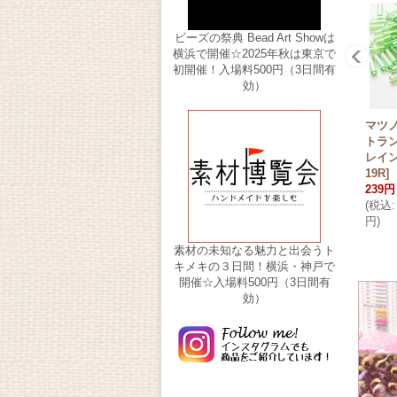
ビーズの祭典 Bead Art Showは
横浜で開催☆2025年秋は東京で
初開催！入場料500円（3日間有
効）
マツノ
トラ
レイ
19R
]
239円
(
税込
:
円
)
素材の未知なる魅力と出会うト
キメキの３日間！横浜・神戸で
開催☆入場料500円（3日間有
効）