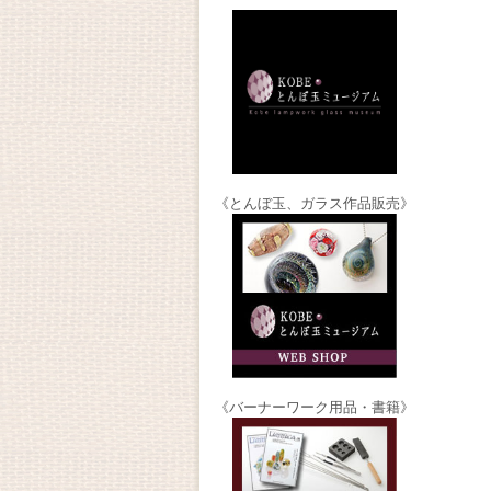
《とんぼ玉、ガラス作品販売》
《バーナーワーク用品・書籍》