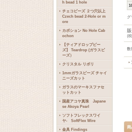
h bead 1 hole
1
チェコビーズ ２つ穴以上
Czech bead 2-Hole or m
グ
ore
販
カボション No Hole Cab
ochon
(
税
【ティアドロップビー
数
ズ】 Teardrop (ガラスビ
ーズ）
クリスタル リボリ
1mmガラスビーズ チャイ
ニーズカット
ガラスのマーキスファセ
ットカット
国産アコヤ真珠 Japane
se Akoya Pearl
ソフトフレックスワイ
ヤ- SoftFlex Wire
商
金具 Findings