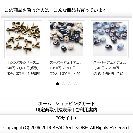
この商品を買った人は、こんな商品も買っています
【シンバルシリーズ】トライアド 6x7.2mm（アンティークブラス・4/20個）
スーパーデュオデュエット BK/WH ベージュラスター
スーパーデュオデュエット BK/WH ブルーラスター
340円～1,600円
(税別)
1,190円～3,900円
(税別)
1,540円～6,930円
(税別)
(税込
:
374円～1,760円)
(税込
:
1,309円～4,290円)
(税込
:
1,694円～7,623円)
ホーム
|
ショッピングカート
特定商取引法表示
|
ご利用案内
PCサイト
Copyright (C) 2006-2019 BEAD ART KOBE. All Rights Reserved.