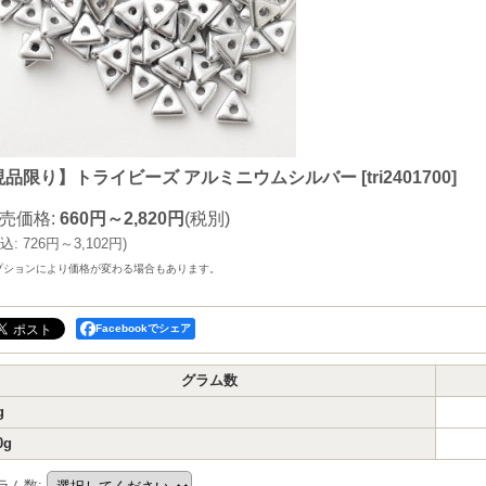
現品限り】トライビーズ アルミニウムシルバー
[
tri2401700
]
売価格
:
660円～2,820円
(税別)
込
:
726円～3,102円
)
プションにより価格が変わる場合もあります。
Facebookでシェア
グラム数
g
0g
ラム数
: