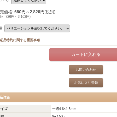
売価格
:
660円～2,820円
(税別)
込
:
726円～3,102円
)
量
:
返品特約に関する重要事項
お問い合わせ
お気に入り登録
品詳細
サイズ
一辺4.6×1.3mm
内容
9g / 50g