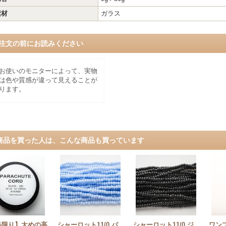
素材
ガラス
注文の前にお読みください
お使いのモニターによって、実物
は色や質感が違って見えることが
ります。
商品を買った人は、こんな商品も買っています
品限り】太めの高
シャーロット11/0 パ
シャーロット11/0 ジ
ワン