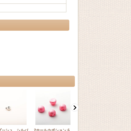
プッシュ シルバ
2ホールカボション 6
【5粒】ティアドロッ
ニブビ