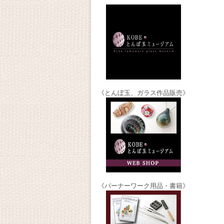
《とんぼ玉、ガラス作品販売》
《バーナーワーク用品・書籍》