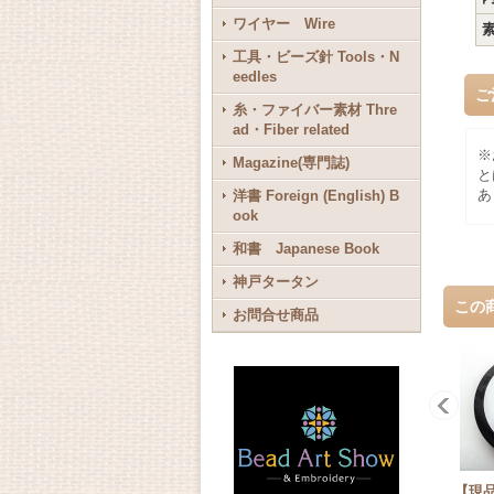
ワイヤー Wire
工具・ビーズ針 Tools・N
eedles
ご
糸・ファイバー素材 Thre
ad・Fiber related
※
Magazine(専門誌)
と
あ
洋書 Foreign (English) B
ook
和書 Japanese Book
神戸タータン
この
お問合せ商品
【現