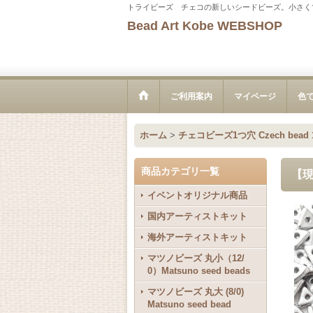
トライビーズ チェコの新しいシードビーズ。小さく
Bead Art Kobe WEBSHOP
ご利用案内
マイページ
色
ホーム
>
チェコビーズ1つ穴 Czech bead 1
商品カテゴリ一覧
【現
イベントオリジナル商品
国内アーティストキット
海外アーティストキット
マツノビーズ 丸小（12/
0）Matsuno seed beads
マツノビーズ 丸大 (8/0)
Matsuno seed bead