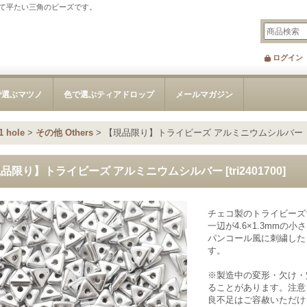
て平たい三角のビーズです。
ログイン
で選ぶマツノ
色で選ぶティアドロップ
メールマガジン
 hole
>
その他 Others
>
【現品限り】トライビーズ アルミニウムシルバー
品限り】トライビーズ アルミニウムシルバー
[
tri2401700
]
チェコ製のトライビーズ
一辺が4.6×1.3mm
パンコール風に刺繍した
す。
※製造中の変形・欠け・
ることがあります。注意
良不足はご容赦いただけ