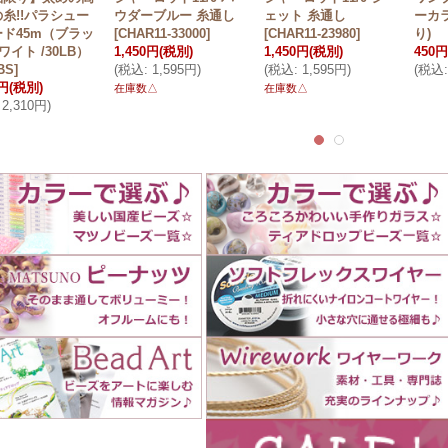
糸!!パラシュー
ウダーブルー 糸通し
ェット 糸通し
ーカラ
ド45m（ブラッ
[
CHAR11-33000
]
[
CHAR11-23980
]
り)
ワイト /30LB）
1,450円
(税別)
1,450円
(税別)
450円
BS
]
(
税込
:
1,595円
)
(
税込
:
1,595円
)
(
税込
:
0円
(税別)
在庫数△
在庫数△
2,310円
)