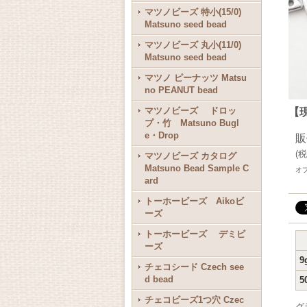
マツノビーズ 特小(15/0)
Matsuno seed bead
マツノビーズ 丸小(11/0)
Matsuno seed bead
マツノ ピーナッツ Matsu
no PEANUT bead
マツノビーズ ドロッ
【
プ・竹 Matsuno Bugl
e・Drop
販
(
税
マツノビーズ カタログ
Matsuno Bead Sample C
オ
ard
トーホービーズ Aikoビ
ーズ
トーホービーズ デミビ
ーズ
9
チェコシード Czech see
d bead
5
チェコビーズ1つ穴 Czec
グ