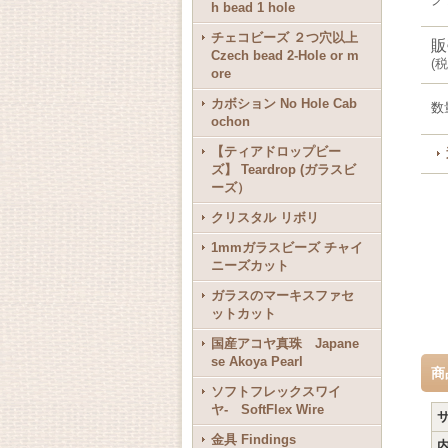
h bead 1 hole
チェコビーズ ２つ穴以上
販
Czech bead 2-Hole or m
(
税
ore
カボション No Hole Cab
数
ochon
【ティアドロップビー
ズ】 Teardrop (ガラスビ
ーズ）
クリスタル リボリ
1mmガラスビーズ チャイ
ニーズカット
ガラスのマーキスファセ
ットカット
国産アコヤ真珠 Japane
se Akoya Pearl
商
ソフトフレックスワイ
ヤ- SoftFlex Wire
金具 Findings