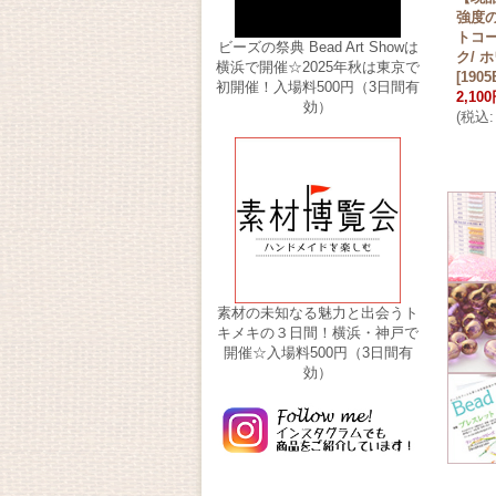
強度の
トコー
ビーズの祭典 Bead Art Showは
ク/ ホ
横浜で開催☆2025年秋は東京で
[
1905
初開催！入場料500円（3日間有
2,10
効）
(
税込
:
素材の未知なる魅力と出会うト
キメキの３日間！横浜・神戸で
開催☆入場料500円（3日間有
効）