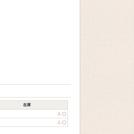
在庫
△
△