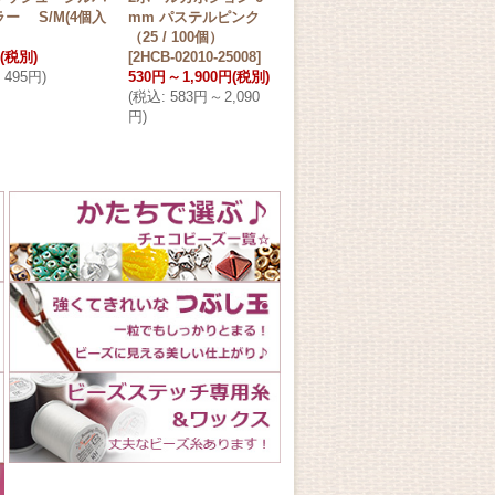
ー S/M(4個入
mm パステルピンク
プビーズ ミニ 【Mini
パウ
（25 / 100個）
- Luster - Easter Eg
エロ
(税別)
[
2HCB-02010-25008
]
g】
[
22653
]
980
495円
)
530円
～
1,900円
(税別)
500円
(税別)
(
税込
(
税込
:
583円
～
2,090
(
税込
:
550円
)
在庫
円
)
在庫数△