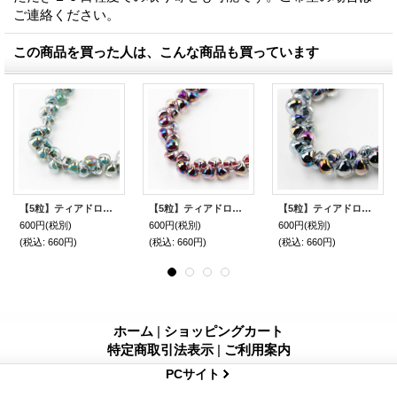
ご連絡ください。
この商品を買った人は、こんな商品も買っています
【5粒】ティアドロップビーズ ラスター 【Easter Egg】
【5粒】ティアドロップビーズ ラスター 【Dark Rainbow】
【5粒】ティアドロップビーズ ラスター 【Space Rock】
600円
(税別)
600円
(税別)
600円
(税別)
(税込
:
660円)
(税込
:
660円)
(税込
:
660円)
ホーム
|
ショッピングカート
特定商取引法表示
|
ご利用案内
PCサイト