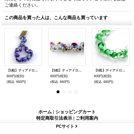
ご連絡ください。
この商品を買った人は、こんな商品も買っています
【5粒】ティアドロップビーズ ラスター 【Circus Bubbles】
【5粒】ティアドロップビーズ エキゾチック 【San Paolo】
【5粒】ティアドロップビーズ【Lime】
600円
(税別)
600円
(税別)
600円
(税別)
(税込
:
660円)
(税込
:
660円)
(税込
:
660円)
ホーム
|
ショッピングカート
特定商取引法表示
|
ご利用案内
PCサイト