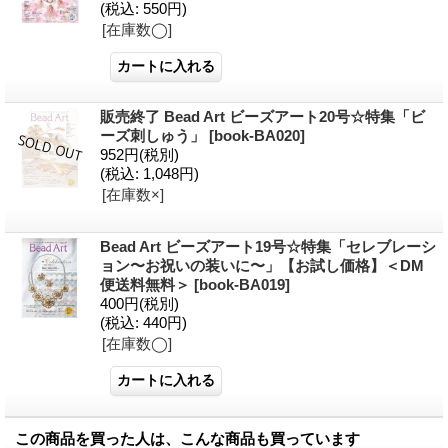
(税込
:
550円)
[在庫数◯]
販売終了 Bead Art ビーズアート20号☆特集「ビ
ーズ刺しゅう」
[
book-BA020
]
952円
(税別)
(税込
:
1,048円)
[在庫数×]
Bead Art ビーズアート19号☆特集「セレブレーシ
ョン〜お祝いの装いに〜」【お試し価格】＜DM
便送料無料＞
[
book-BA019
]
400円
(税別)
(税込
:
440円)
[在庫数◯]
この商品を買った人は、こんな商品も買っています