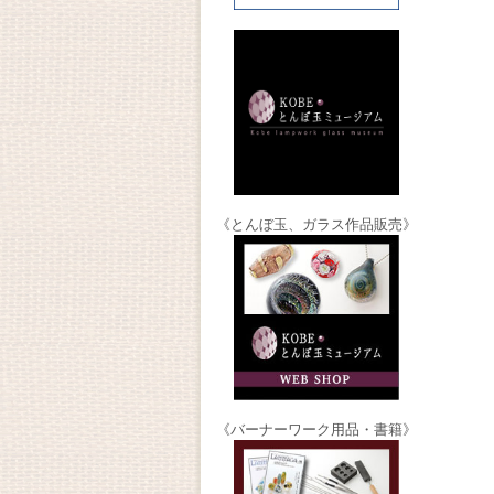
《とんぼ玉、ガラス作品販売》
《バーナーワーク用品・書籍》