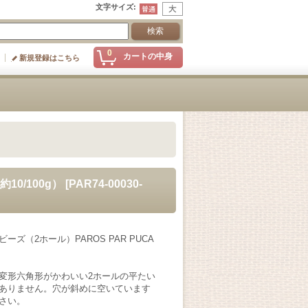
文字サイズ
:
0
カートの中身
新規登録はこちら
0/100g）
[
PAR74-00030-
ズ（2ホール）PAROS PAR PUCA
変形六角形がかわいい2ホールの平たい
ありません。穴が斜めに空いています
さい。