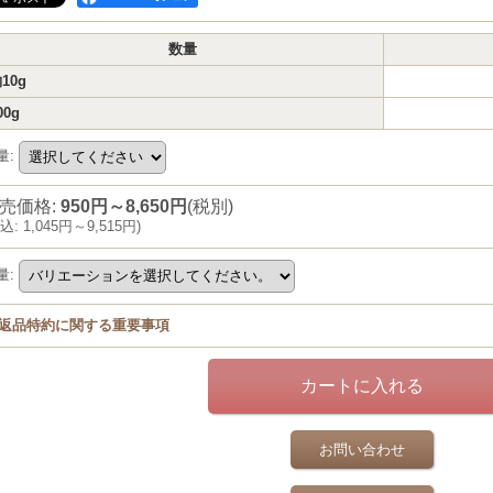
数量
10g
00g
量
:
売価格
:
950円～8,650円
(税別)
込
:
1,045円～9,515円
)
量
:
返品特約に関する重要事項
お問い合わせ