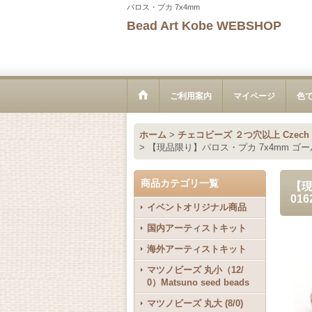
パロス・プカ 7x4mm
Bead Art Kobe WEBSHOP
ご利用案内
マイページ
色
ホーム
>
チェコビーズ ２つ穴以上 Czech bea
>
【現品限り】パロス・プカ 7x4mm ゴー
商品カテゴリ一覧
【現
016
イベントオリジナル商品
国内アーティストキット
海外アーティストキット
マツノビーズ 丸小（12/
0）Matsuno seed beads
マツノビーズ 丸大 (8/0)