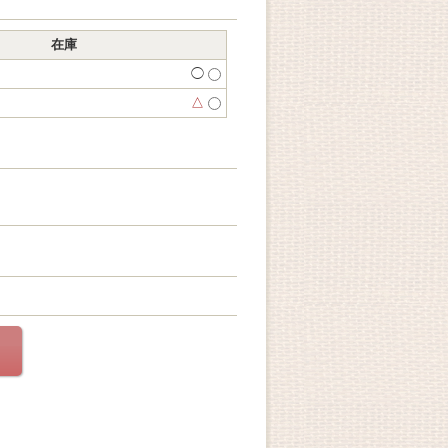
在庫
◯
△