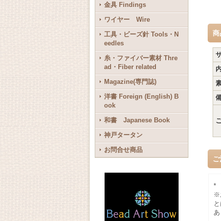
金具 Findings
ワイヤー Wire
商
工具・ビーズ針 Tools・N
eedles
糸・ファイバー素材 Thre
ad・Fiber related
Magazine(専門誌)
洋書 Foreign (English) B
ook
和書 Japanese Book
神戸タータン
お問合せ商品
ご
*
※
と
あ