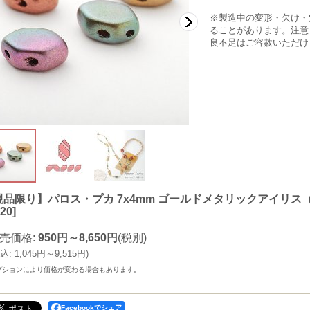
※製造中の変形・欠け・
ることがあります。注意
良不足はご容赦いただけ
現品限り】パロス・プカ 7x4mm ゴールドメタリックアイリス（約1
20
]
売価格
:
950円～8,650円
(税別)
込
:
1,045円～9,515円
)
プションにより価格が変わる場合もあります。
Facebookでシェア