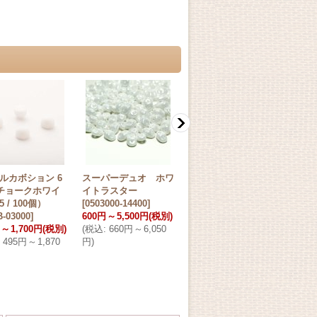
ルカボション 6
スーパーデュオ ホワ
ニブビット 6x5mm
ワイ
 チョークホワイ
イトラスター
チョークホワイト
ルト
 / 100個）
[
0503000-14400
]
[
NB6503000
]
2,20
-03000
]
600円
～
5,500円
(税別)
430円
～
4,100円
(税別)
(税別
～
1,700円
(税別)
(
税込
:
660円
～
6,050
(
税込
:
473円
～
4,510
(
税込
495円
～
1,870
円
)
円
)
円
)