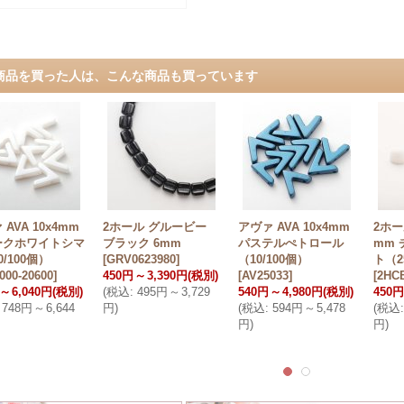
商品を買った人は、こんな商品も買っています
AVA 10x4mm
2ホール グルービー
アヴァ AVA 10x4mm
2ホー
ークホワイトシマ
ブラック 6mm
パステルぺトロール
mm
0/100個）
[
GRV0623980
]
（10/100個）
ト（25
000-20600
]
450円
～
3,390円
(税別)
[
AV25033
]
[
2HCB
～
6,040円
(税別)
(
税込
:
495円
～
3,729
540円
～
4,980円
(税別)
450円
748円
～
6,644
円
)
(
税込
:
594円
～
5,478
(
税込
:
円
)
円
)