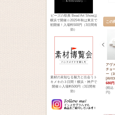
ビーズの祭典 Bead Art Showは
横浜で開催☆2025年秋は東京で
この
初開催！入場料500円（3日間有
効）
アヴァ 
チョ
ー（1
素材の未知なる魅力と出会うト
[
AV03
キメキの３日間！横浜・神戸で
680円
開催☆入場料500円（3日間有
(
税込
:
効）
円
)