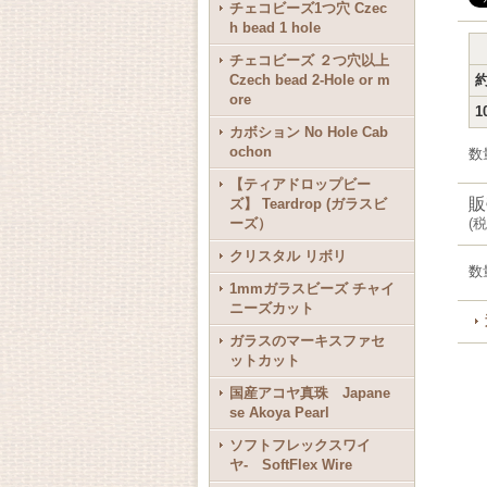
チェコビーズ1つ穴 Czec
h bead 1 hole
チェコビーズ ２つ穴以上
Czech bead 2-Hole or m
約
ore
1
カボション No Hole Cab
ochon
数
【ティアドロップビー
販
ズ】 Teardrop (ガラスビ
ーズ）
(
税
クリスタル リボリ
数
1mmガラスビーズ チャイ
ニーズカット
ガラスのマーキスファセ
ットカット
国産アコヤ真珠 Japane
se Akoya Pearl
ソフトフレックスワイ
ヤ- SoftFlex Wire