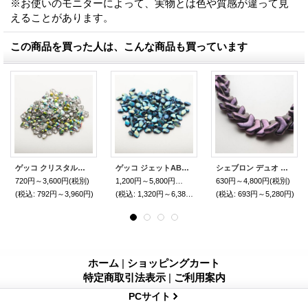
※お使いのモニターによって、実物とは色や質感が違って見
えることがあります。
この商品を買った人は、こんな商品も買っています
ゲッコ クリスタルヴィトレイユBead Art 34号 作品 ゲッコのフラワーネックレス 使用ビーズ
ゲッコ ジェットABフルマットBead Art 37号 作品 使用ビーズ
シェブロン デュオ ポリクローム ミックスベリー
720円～3,600円
(税別)
1,200円～5,800円
(税別)
630円～4,800円
(税別)
(税込
:
792円～3,960円)
(税込
:
1,320円～6,380円)
(税込
:
693円～5,280円)
ホーム
|
ショッピングカート
特定商取引法表示
|
ご利用案内
PCサイト