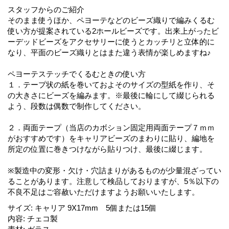
スタッフからのご紹介
そのまま使うほか、ペヨーテなどのビーズ織りで編みくるむ
使い方が提案されている2ホールビーズです。出来上がったビ
ーデッドビーズをアクセサリーに使うとカッチリと立体的に
なり、平面のビーズ織りとはまた違う表情が楽しめますね♪
ペヨーテステッチでくるむときの使い方
１．テープ状の紙を巻いておよそのサイズの型紙を作り、そ
の大きさにビーズを編みます。※最後に輪にして綴じられる
よう、段数は偶数で制作してください。
２．両面テープ（当店のカボション固定用両面テープ７ｍｍ
がおすすめです）をキャリアビーズのまわりに貼り、編地を
所定の位置に巻きつけながら貼りつけ、最後に綴じます。
※製造中の変形・欠け・穴詰まりがあるものが少量混ざってい
ることがあります。注意して検品しておりますが、5％以下の
不良不足はご容赦いただけますようお願いいたします。
サイズ
:
キャリア 9X17mm 5個または15個
内容
:
チェコ製