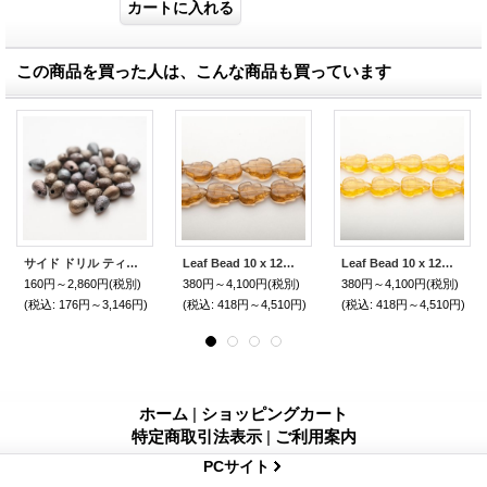
この商品を買った人は、こんな商品も買っています
サイド ドリル ティアドロップ 4×6mm ジンクアイリス
Leaf Bead 10 x 12mm スモークトパーズBead Art 36号 チェコ特集 使用ビーズ
Leaf Bead 10 x 12mm アンバーBead Art 36号 チェコ特集 使用ビーズ
160円～2,860円
(税別)
380円～4,100円
(税別)
380円～4,100円
(税別)
(税込
:
176円～3,146円)
(税込
:
418円～4,510円)
(税込
:
418円～4,510円)
ホーム
|
ショッピングカート
特定商取引法表示
|
ご利用案内
PCサイト