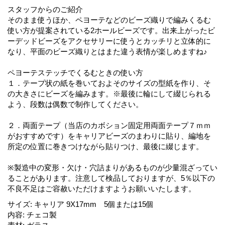
スタッフからのご紹介
そのまま使うほか、ペヨーテなどのビーズ織りで編みくるむ
使い方が提案されている2ホールビーズです。出来上がったビ
ーデッドビーズをアクセサリーに使うとカッチリと立体的に
なり、平面のビーズ織りとはまた違う表情が楽しめますね♪
ペヨーテステッチでくるむときの使い方
１．テープ状の紙を巻いておよそのサイズの型紙を作り、そ
の大きさにビーズを編みます。※最後に輪にして綴じられる
よう、段数は偶数で制作してください。
２．両面テープ（当店のカボション固定用両面テープ７ｍｍ
がおすすめです）をキャリアビーズのまわりに貼り、編地を
所定の位置に巻きつけながら貼りつけ、最後に綴じます。
※製造中の変形・欠け・穴詰まりがあるものが少量混ざってい
ることがあります。注意して検品しておりますが、5％以下の
不良不足はご容赦いただけますようお願いいたします。
サイズ
:
キャリア 9X17mm 5個または15個
内容
:
チェコ製