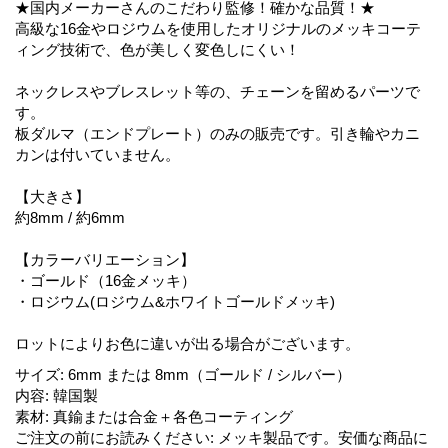
★国内メーカーさんのこだわり監修！確かな品質！★
高級な16金やロジウムを使用したオリジナルのメッキコーテ
ィング技術で、色が美しく変色しにくい！
ネックレスやブレスレット等の、チェーンを留めるパーツで
す。
板ダルマ（エンドプレート）のみの販売です。引き輪やカニ
カンは付いていません。
【大きさ】
約8mm / 約6mm
【カラーバリエーション】
・ゴールド（16金メッキ）
・ロジウム(ロジウム&ホワイトゴールドメッキ)
ロットによりお色に違いが出る場合がございます。
サイズ
:
6mm または 8mm（ゴールド / シルバー）
内容
:
韓国製
素材
:
真鍮または合金＋各色コーティング
ご注文の前にお読みください
:
メッキ製品です。安価な商品に