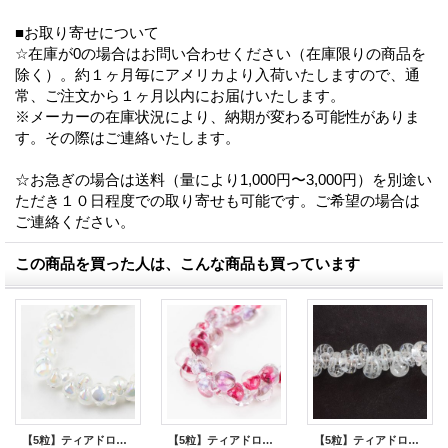
■お取り寄せについて
☆在庫が0の場合はお問い合わせください（在庫限りの商品を
除く）。約１ヶ月毎にアメリカより入荷いたしますので、通
常、ご注文から１ヶ月以内にお届けいたします。
※メーカーの在庫状況により、納期が変わる可能性がありま
す。その際はご連絡いたします。
☆お急ぎの場合は送料（量により1,000円〜3,000円）を別途い
ただき１０日程度での取り寄せも可能です。ご希望の場合は
ご連絡ください。
この商品を買った人は、こんな商品も買っています
【5粒】ティアドロップビーズ ラスター 【Snow White】
【5粒】ティアドロップビーズ ミニ【Berry Blossom】
【5粒】ティアドロップビーズ ミニ 【White Chocolate】