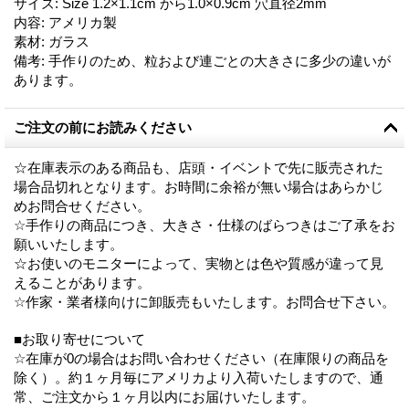
サイズ
:
Size 1.2×1.1cm から1.0×0.9cm 穴直径2mm
内容
:
アメリカ製
素材
:
ガラス
備考
:
手作りのため、粒および連ごとの大きさに多少の違いが
あります。
ご注文の前にお読みください
☆在庫表示のある商品も、店頭・イベントで先に販売された
場合品切れとなります。お時間に余裕が無い場合はあらかじ
めお問合せください。
☆手作りの商品につき、大きさ・仕様のばらつきはご了承をお
願いいたします。
☆お使いのモニターによって、実物とは色や質感が違って見
えることがあります。
☆作家・業者様向けに卸販売もいたします。お問合せ下さい。
■お取り寄せについて
☆在庫が0の場合はお問い合わせください（在庫限りの商品を
除く）。約１ヶ月毎にアメリカより入荷いたしますので、通
常、ご注文から１ヶ月以内にお届けいたします。