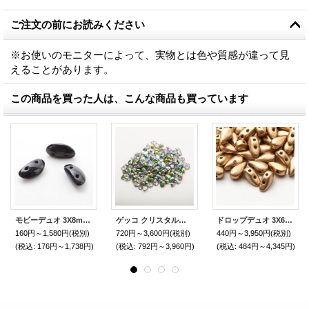
ご注文の前にお読みください
※お使いのモニターによって、実物とは色や質感が違って見
えることがあります。
この商品を買った人は、こんな商品も買っています
モビーデュオ 3X8mm ジェット（30/300個）
ゲッコ クリスタルヴィトレイユBead Art 34号 作品 ゲッコのフラワーネックレス 使用ビーズ
ドロップデュオ 3X6mm アズテックゴールド（60/600個）
160円～1,580円
(税別)
720円～3,600円
(税別)
440円～3,950円
(税別)
(税込
:
176円～1,738円)
(税込
:
792円～3,960円)
(税込
:
484円～4,345円)