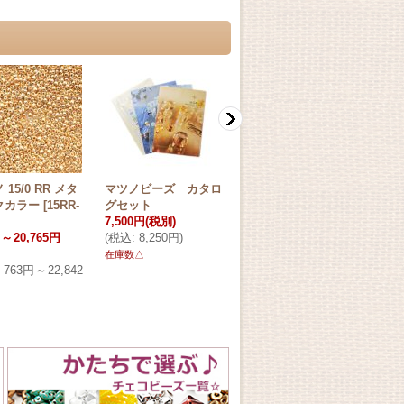
 15/0 RR メタ
マツノビーズ カタロ
2mmつぶし玉専用ペ
【現
クカラー
[
15RR-
グセット
ンチ（レギュラー）
2/0
7,500円
(税別)
[
PLR-585.00
]
ラー
～
20,765円
(
税込
:
8,250円
)
2,400円
(税別)
360
(
税込
:
2,640円
)
(税別
在庫数△
763円
～
22,842
(
税込
在庫数△
円
)