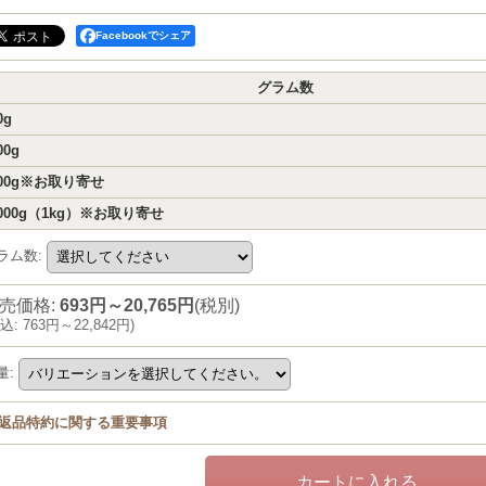
Facebookでシェア
グラム数
0g
00g
00g※お取り寄せ
000g（1kg）※お取り寄せ
ラム数
:
売価格
:
693円～20,765円
(税別)
込
:
763円～22,842円
)
量
:
返品特約に関する重要事項