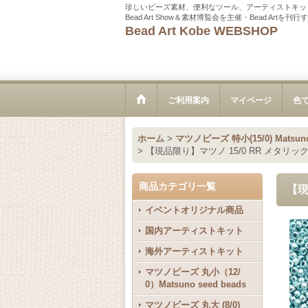
珍しいビーズ素材、便利なツール、アーティストキッ
Bead Art Show＆素材博覧会を主催・Bead Ar
Bead Art Kobe WEBSHOP
ご利用案内
マイページ
色
ホーム
>
マツノビーズ 特小(15/0) Matsun
>
【現品限り】マツノ 15/0 RR メタリッ
商品カテゴリ一覧
【現
イベントオリジナル商品
国内アーティストキット
海外アーティストキット
マツノビーズ 丸小（12/
0）Matsuno seed beads
マツノビーズ 丸大 (8/0)