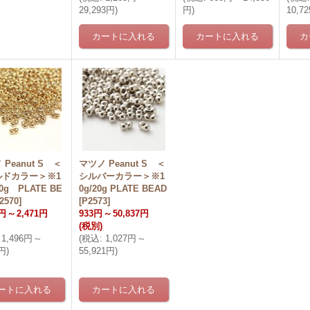
29,293円
)
円
)
10,7
Peanut S ＜
マツノ Peanut S ＜
ルドカラー＞※1
シルバーカラー＞※1
 20g PLATE BE
0g/20g PLATE BEAD
2570
]
[
P2573
]
0円
～
2,471円
933円
～
50,837円
(税別)
1,496円
～
(
税込
:
1,027円
～
9円
)
55,921円
)