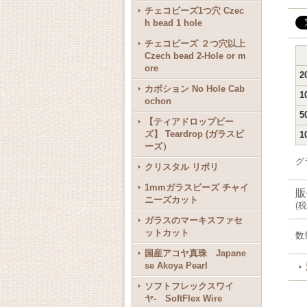
チェコビーズ1つ穴 Czec
h bead 1 hole
チェコビーズ ２つ穴以上
Czech bead 2-Hole or m
ore
2
カボション No Hole Cab
1
ochon
5
【ティアドロップビー
ズ】 Teardrop (ガラスビ
1
ーズ）
グ
クリスタル リボリ
1mmガラスビーズ チャイ
販
ニーズカット
(
税
ガラスのマーキスファセ
ットカット
数
国産アコヤ真珠 Japane
se Akoya Pearl
ソフトフレックスワイ
ヤ- SoftFlex Wire