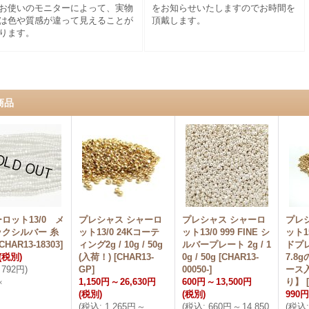
お使いのモニターによって、実物
をお知らせいたしますのでお時間を
は色や質感が違って見えることが
頂戴します。
ります。
商品
ロット13/0 メ
プレシャス シャーロ
プレシャス シャーロ
プレ
ックシルバー 糸
ット13/0 24Kコーテ
ット13/0 999 FINE シ
ット1
CHAR13-18303
]
ィング2g / 10g / 50g
ルバープレート 2g / 1
ドプレ
(税別)
(入荷！)
[
CHAR13-
0g / 50g
[
CHAR13-
7.8
792円
)
GP
]
00050-
]
ース
1,150円
～
26,630円
600円
～
13,500円
り】
[
×
(税別)
(税別)
990円
(
税込
:
1,265円
～
(
税込
:
660円
～
14,850
(
税込
: