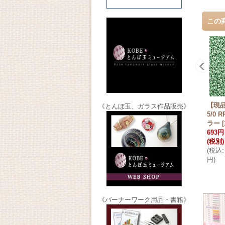
この
【現品
《とんぼ玉、ガラス作品販売》
5/0
ラー
[
693円
(税別)
(
税込
:
円
)
《バーナーワーク用品・書籍》