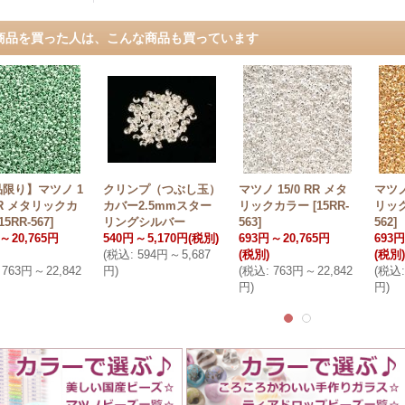
商品を買った人は、こんな商品も買っています
限り】マツノ 1
クリンプ（つぶし玉）
マツノ 15/0 RR メタ
マツノ
 RR メタリックカ
カバー2.5mmスター
リックカラー
[
15RR-
リッ
15RR-567
]
リングシルバー
563
]
562
]
～
20,765円
540円
～
5,170円
(税別)
693円
～
20,765円
693円
(
税込
:
594円
～
5,687
(税別)
(税別)
763円
～
22,842
円
)
(
税込
:
763円
～
22,842
(
税込
:
円
)
円
)