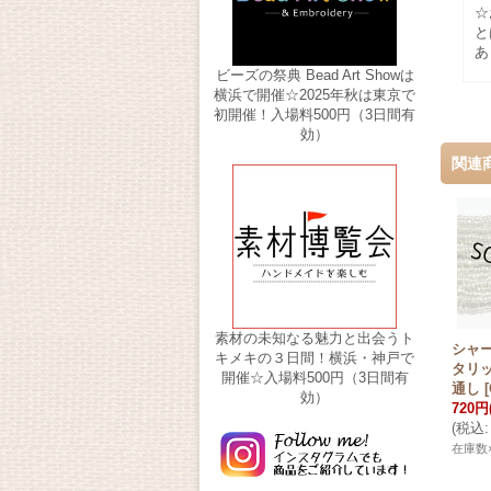
☆
と
あ
ビーズの祭典 Bead Art Showは
横浜で開催☆2025年秋は東京で
初開催！入場料500円（3日間有
効）
関連
素材の未知なる魅力と出会うト
シャー
キメキの３日間！横浜・神戸で
タリ
開催☆入場料500円（3日間有
通し
[
効）
720円
(
税込
:
在庫数