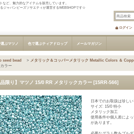
トなど、魅力的なアイテムを販売しています。
tを刊行するジャパンビーズソサエティが運営するWEBSHOPです☆
ログイン
で選ぶマツノ
色で選ぶティアドロップ
メールマガジン
o seed bead
>
メタリック＆コッパーメタリック Metallic Colors ＆ Copper 
クカラー
品限り】マツノ 15/0 RR メタリックカラー
[
15RR-566
]
日本でのお取扱は珍しい
サイズ: 15/0 特小
メタリック加工
使用条件や個人差によっ
があります。
必要なグラム数をプルダ