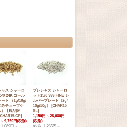
シャス シャーロ
プレシャス シャーロ
5/0 24K ゴール
ット15/0 999 FINE シ
ート （1g/10g/
ルバープレート（2g/
gのみチューブケ
10g/50g）
[
CHAR15-
入）【現品限
SL
]
CHAR15-GP
]
1,150円
～
28,080円
～
9,750円
(税別)
(税別)
1,089円
～
(
税込
:
1,265円
～