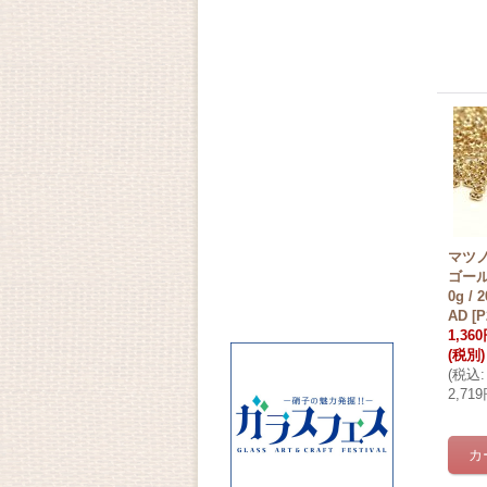
マツノ 
ゴー
0g /
AD
[
P
1,36
(税別)
(
税込
:
2,71