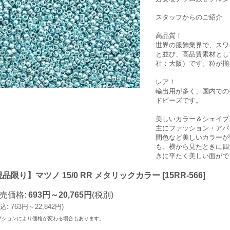
スタッフからのご紹介
高品質！
世界の服飾業界で、スワ
と並び、高品質素材とし
社：大阪）です。粒が揃
レア！
輸出用が多く、国内での
ドビーズです。
美しいカラー＆シェイプ
主にファッション・アパ
間色など美しいカラーが
も、横から見たときに四
きに平たく美しい面がで
品限り】マツノ 15/0 RR メタリックカラー
[
15RR-566
]
売価格
:
693円～20,765円
(税別)
込
:
763円～22,842円
)
プションにより価格が変わる場合もあります。