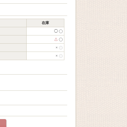
在庫
◯
△
×
×