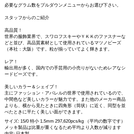
必要なグラム数をプルダウンメニューからお選び下さい。
スタッフからのご紹介
高品質！
世界の服飾業界で、スワロフスキーやＹＫＫのファスナーな
どと並び、高品質素材として使用されているマツノビーズ
（本社：大阪）です。粒が揃っていてよく輝きます。
レア！
輸出用が多く、国内での手芸用の小売りがないためレアなシ
ードビーズです。
美しいカラー＆シェイプ！
主にファッション・アパレルの世界で使用されているので、
中間色など美しいカラーが魅力です。また他のメーカー商品
よりも、横から見たときに四角形（筒状）に近く、同型を並
べたときに平たく美しい面ができます。
サイズ
:
15/0 特小 1.5mm 297,620pcs/kg （平均の数字です）
メッキ製品は比重が重くなるため平均より入数が減ります
内容
:
日本製