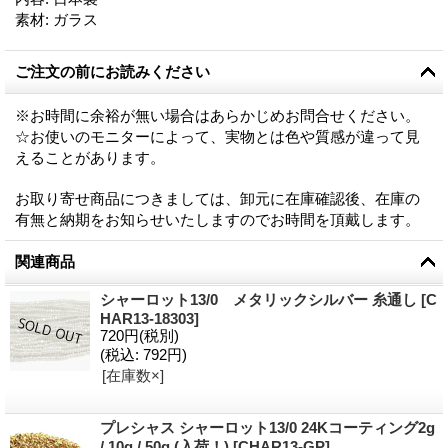
素材
:
ガラス
ご注文の前にお読みください
※お時間に余裕が無い場合はあらかじめお問合せください。
☆お使いのモニターによって、実物とは色や質感が違って見
えることがあります。
お取り寄せ商品につきましては、卸元に在庫確認後、在庫の
有無と納期をお知らせいたしますのでお時間を頂戴します。
関連商品
シャーロット13/0 メタリックシルバー 糸通し
[
C
HAR13-18303
]
720円
(税別)
(税込
:
792円)
[在庫数×]
プレシャス シャーロット13/0 24Kコーティング2g
/ 10g / 50g (入荷！)
[
CHAR13-GP
]