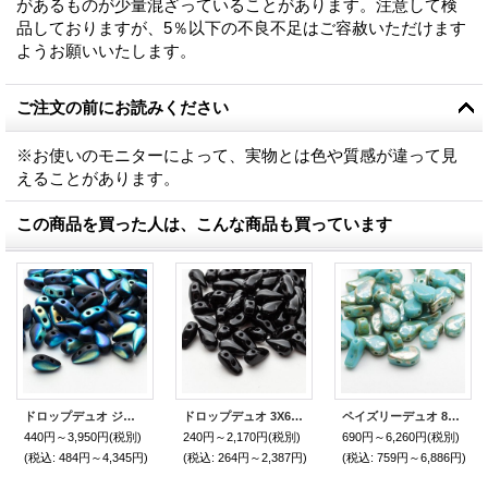
があるものが少量混ざっていることがあります。注意して検
品しておりますが、5％以下の不良不足はご容赦いただけます
ようお願いいたします。
ご注文の前にお読みください
※お使いのモニターによって、実物とは色や質感が違って見
えることがあります。
この商品を買った人は、こんな商品も買っています
ドロップデュオ ジェットフルABマット（60/600個）Bead Art 34号 松本麻紀子さん作品 使用ビーズ
ドロップデュオ 3X6mm ジェット（60/600個）
ペイズリーデュオ 8x5mm ターコイズブルーレンブラント（10/100g）Bead Art 34号 P.41使用ビーズ
440円～3,950円
(税別)
240円～2,170円
(税別)
690円～6,260円
(税別)
(税込
:
484円～4,345円)
(税込
:
264円～2,387円)
(税込
:
759円～6,886円)