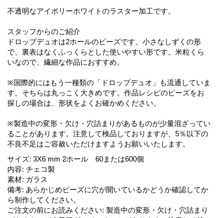
不透明なアイボリーホワイトのラスター加工です。
スタッフからのご紹介
ドロップデュオは2ホールのビーズです。小さなしずくの形
で、裏表はなくふっくらとした使いやすい形です。米粒くら
いなので、繊細な作品におすすめ。
※国際的にはもう一種類の「ドロップデュオ」も流通していま
す。そちらは丸っこく大きめです。作品レシピのビーズをお
探しの場合は、形状をよくお確かめください。
※製造中の変形・欠け・穴詰まりがあるものが少量混ざってい
ることがあります。注意して検品しておりますが、5％以下の
不良不足はご容赦いただけますようお願いいたします。
サイズ
:
3X6 mm 2ホール 60または600個
内容
:
チェコ製
素材
:
ガラス
備考
:
あらかじめビーズに穴が開いているかどうか確認してか
ら制作してください。
ご注文の前にお読みください
:
製造中の変形・欠け・穴詰まり