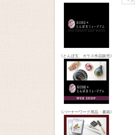
《とんぼ玉、ガラス作品販売》
《バーナーワーク用品・書籍》