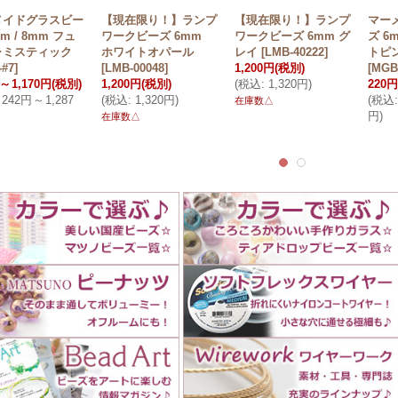
メイドグラスビー
【現在限り！】ランプ
【現在限り！】ランプ
マー
m / 8mm フュ
ワークビーズ 6mm
ワークビーズ 6mm グ
ズ 6
ャミスティック
ホワイトオパール
レイ
[
LMB-40222
]
トピ
#7
]
[
LMB-00048
]
1,200円
(税別)
[
MGB
～
1,170円
(税別)
1,200円
(税別)
(
税込
:
1,320円
)
220円
242円
～
1,287
(
税込
:
1,320円
)
(
税込
:
在庫数△
円
)
在庫数△