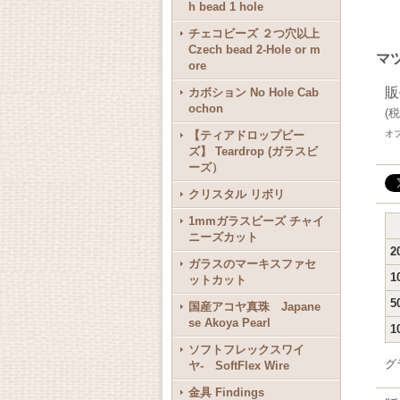
h bead 1 hole
チェコビーズ ２つ穴以上
Czech bead 2-Hole or m
マ
ore
販
カボション No Hole Cab
ochon
(
税
【ティアドロップビー
オ
ズ】 Teardrop (ガラスビ
ーズ）
クリスタル リボリ
1mmガラスビーズ チャイ
ニーズカット
2
ガラスのマーキスファセ
1
ットカット
5
国産アコヤ真珠 Japane
se Akoya Pearl
1
ソフトフレックスワイ
グ
ヤ- SoftFlex Wire
金具 Findings