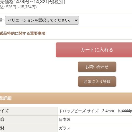
売価格
:
478円～14,321円
(税別)
込
:
526円～15,754円
)
量
:
返品特約に関する重要事項
お問い合わせ
お気に入り登録
品詳細
サイズ
ドロップビーズ サイズ 3.4mm 約4444pc
内容
日本製
素材
ガラス