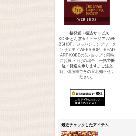
一括発送・振込サービス
KOBEとんぼ玉ミュージアムWE
BSHOP、ジャパンランプワーク
ソサエティWEBSHOP、BEAD
ART KOBEの3ショップで同時
にお買い上げの場合、
一括で振
込・発送を承ります。
ご注文
時、備考欄でその旨お知らせく
ださい。
最近チェックしたアイテム