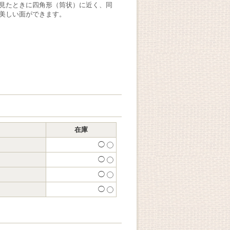
見たときに四角形（筒状）に近く、同
美しい面ができます。
在庫
◯
◯
◯
◯