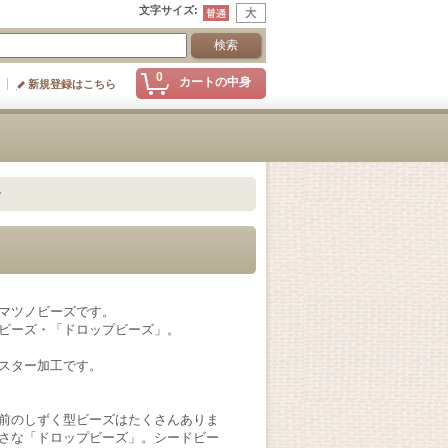
文字サイズ
:
0
カートの中身
新規登録はこちら
ー
マツノビーズです。
ビーズ・「ドロップビーズ」。
スター加工です。
前のしずく型ビーズはたくさんありま
さな「ドロップビーズ」。シードビー