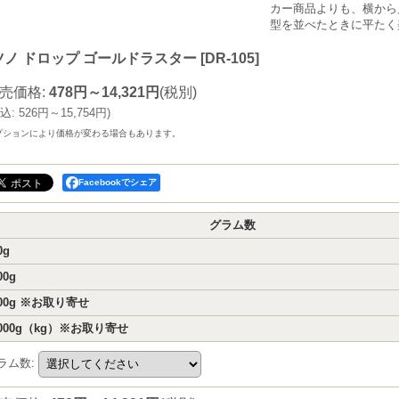
カー商品よりも、横から
型を並べたときに平たく
ツノ ドロップ ゴールドラスター
[
DR-105
]
売価格
:
478円～14,321円
(税別)
込
:
526円～15,754円
)
プションにより価格が変わる場合もあります。
Facebookでシェア
グラム数
0g
00g
00g ※お取り寄せ
000g（kg）※お取り寄せ
ラム数
: