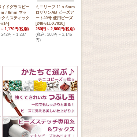
メイドグラスビー
ミニリーフ 11 x 6mm
マツノ ドロップ ゴー
【現
mm / 8mm マッ
ロザリンAB ビーズア
ルドラスター
[
DR-
ドロ
ンクミスティック
ート40号 使用ビーズ
104
]
スタ
-#14
]
[
248-611-X7010
]
478円
～
14,321円
101_
～
1,170円
(税別)
280円
～
2,860円
(税別)
(税別)
418
242円
～
1,287
(
税込
:
308円
～
3,146
(
税込
:
526円
～
15,754
(税別
円
)
円
)
(
税込
円
)