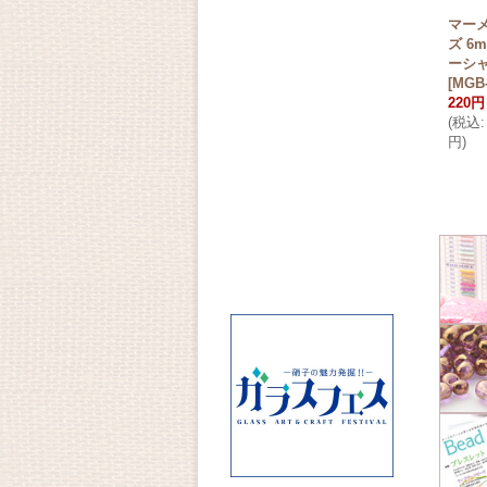
マー
ズ 6m
ーシ
[
MGB-
220円
(
税込
:
円
)