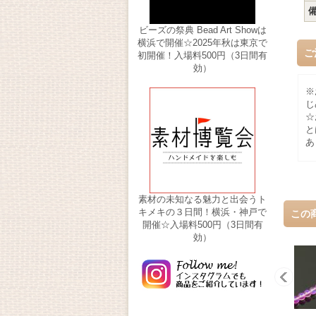
ビーズの祭典 Bead Art Showは
横浜で開催☆2025年秋は東京で
ご
初開催！入場料500円（3日間有
効）
※
じ
☆
と
あ
素材の未知なる魅力と出会うト
キメキの３日間！横浜・神戸で
この
開催☆入場料500円（3日間有
効）