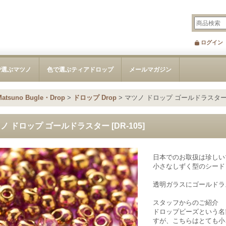
ログイン
で選ぶマツノ
色で選ぶティアドロップ
メールマガジン
no Bugle・Drop
>
ドロップ Drop
>
マツノ ドロップ ゴールドラスタ
ノ ドロップ ゴールドラスター
[
DR-105
]
日本でのお取扱は珍しい
小さなしずく型のシード
透明ガラスにゴールドラ
スタッフからのご紹介
ドロップビーズという名
すが、こちらはとても小