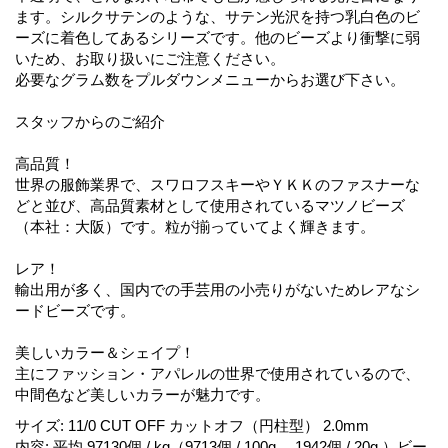
ます。シルクサテンのような、サテン光沢を持つ乳白色のビ
ーズに着色してあるシリーズです。他のビーズより衝撃に弱
いため、お取り扱いにご注意ください。
必要なグラム数をプルダウンメニューからお選び下さい。
スタッフからのご紹介
高品質！
世界の服飾業界で、スワロフスキーやＹＫＫのファスナーな
どと並び、高品質素材として使用されているマツノビーズ
（本社：大阪）です。粒が揃っていてよく輝きます。
レア！
輸出用が多く、国内での手芸用の小売りがないためレアなシ
ードビーズです。
美しいカラー＆シェイプ！
主にファッション・アパレルの世界で使用されているので、
中間色など美しいカラーが魅力です。
サイズ
:
11/0 CUT OFF カットオフ（円柱型） 2.0mm
内容
:
平均 97130個 / kg（9713個 / 100g 、1942個 / 20g ）ビー