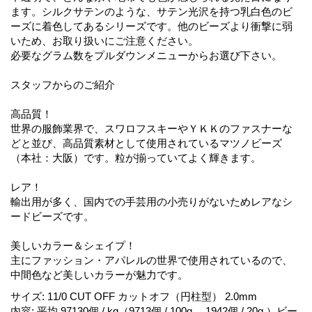
ます。シルクサテンのような、サテン光沢を持つ乳白色のビ
ーズに着色してあるシリーズです。他のビーズより衝撃に弱
いため、お取り扱いにご注意ください。
必要なグラム数をプルダウンメニューからお選び下さい。
スタッフからのご紹介
高品質！
世界の服飾業界で、スワロフスキーやＹＫＫのファスナーな
どと並び、高品質素材として使用されているマツノビーズ
（本社：大阪）です。粒が揃っていてよく輝きます。
レア！
輸出用が多く、国内での手芸用の小売りがないためレアなシ
ードビーズです。
美しいカラー＆シェイプ！
主にファッション・アパレルの世界で使用されているので、
中間色など美しいカラーが魅力です。
サイズ
:
11/0 CUT OFF カットオフ（円柱型） 2.0mm
内容
:
平均 97130個 / kg（9713個 / 100g 、1942個 / 20g ）ビー