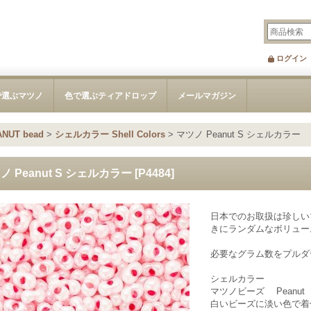
ログイン
で選ぶマツノ
色で選ぶティアドロップ
メールマガジン
NUT bead
>
シェルカラー Shell Colors
>
マツノ Peanut S シェルカラー
ノ Peanut S シェルカラー
[
P4484
]
日本でのお取扱は珍しい
きにランダムなボリュー
必要なグラム数をプルダ
シェルカラー
マツノビーズ Peanut
白いビーズに淡い色で着