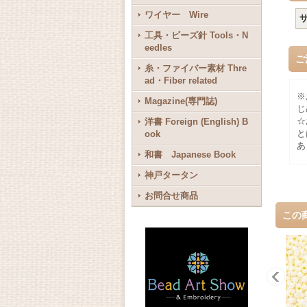
ワイヤー Wire
工具・ビーズ針 Tools・N
eedles
ご
糸・ファイバー素材 Thre
ad・Fiber related
※
Magazine(専門誌)
じ
☆
洋書 Foreign (English) B
と
ook
あ
和書 Japanese Book
神戸タータン
お問合せ商品
この