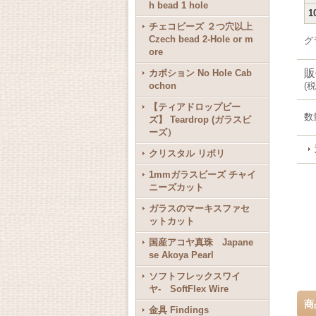
h bead 1 hole
1
チェコビーズ ２つ穴以上
Czech bead 2-Hole or m
グ
ore
販
カボション No Hole Cab
ochon
(
税
【ティアドロップビー
数
ズ】 Teardrop (ガラスビ
ーズ）
クリスタル リボリ
1mmガラスビーズ チャイ
ニーズカット
ガラスのマーキスファセ
ットカット
国産アコヤ真珠 Japane
se Akoya Pearl
ソフトフレックスワイ
ヤ- SoftFlex Wire
商
金具 Findings