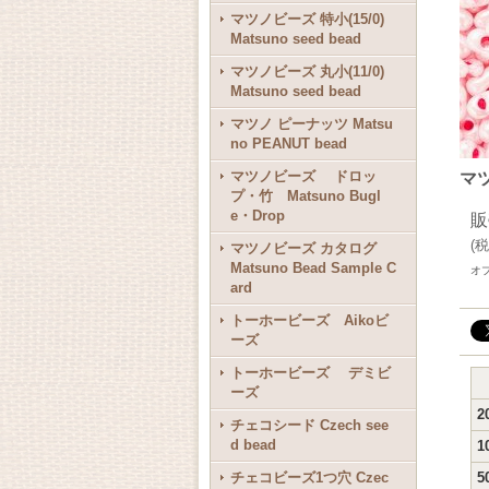
マツノビーズ 特小(15/0)
Matsuno seed bead
マツノビーズ 丸小(11/0)
Matsuno seed bead
マツノ ピーナッツ Matsu
no PEANUT bead
マツノビーズ ドロッ
マツ
プ・竹 Matsuno Bugl
e・Drop
販
(
税
マツノビーズ カタログ
Matsuno Bead Sample C
オ
ard
トーホービーズ Aikoビ
ーズ
トーホービーズ デミビ
ーズ
2
チェコシード Czech see
d bead
1
チェコビーズ1つ穴 Czec
5