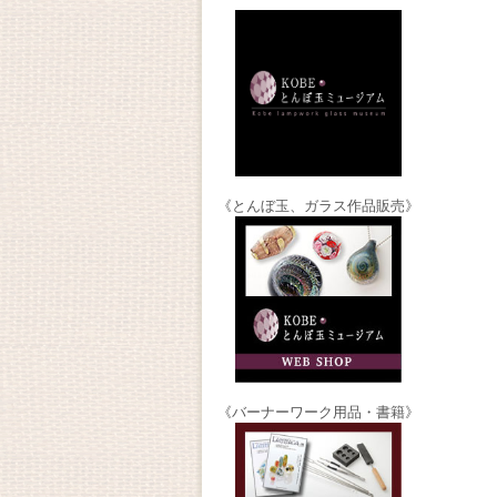
《とんぼ玉、ガラス作品販売》
《バーナーワーク用品・書籍》