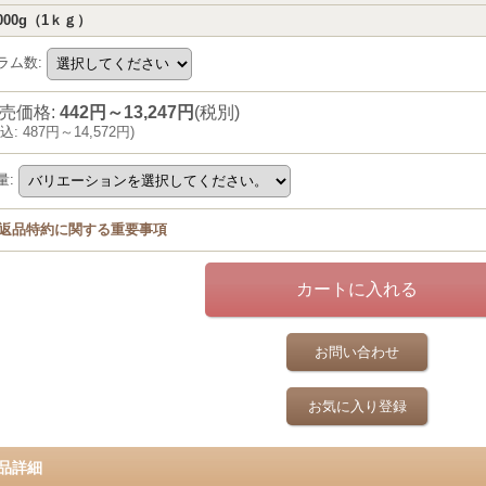
000g（1ｋｇ）
ラム数
:
売価格
:
442円～13,247円
(税別)
込
:
487円～14,572円
)
量
:
返品特約に関する重要事項
お問い合わせ
お気に入り登録
品詳細