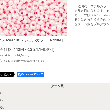
不透明なパステルカラー
る見た目になります。セ
カラーのほうがベースの
るとぱきっとくすみの少
なグラム数をプルダウン
ノ Peanut S シェルカラー
[
P4484
]
売価格
:
442円～13,247円
(税別)
込
:
487円～14,572円
)
プションにより価格が変わる場合もあります。
Facebookでシェア
グラム数
0g
00g
00g