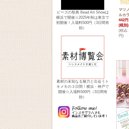
マツノ 
ビーズの祭典 Bead Art Showは
ルカ
横浜で開催☆2025年秋は東京で
442円
初開催！入場料500円（3日間有
(税別)
効）
(
税込
:
円
)
素材の未知なる魅力と出会うト
キメキの３日間！横浜・神戸で
開催☆入場料500円（3日間有
効）