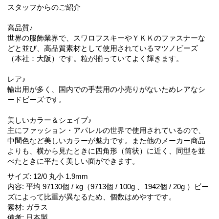
スタッフからのご紹介
高品質♪
世界の服飾業界で、スワロフスキーやＹＫＫのファスナーな
どと並び、高品質素材として使用されているマツノビーズ
（本社：大阪）です。粒が揃っていてよく輝きます。
レア♪
輸出用が多く、国内での手芸用の小売りがないためレアなシ
ードビーズです。
美しいカラー＆シェイプ♪
主にファッション・アパレルの世界で使用されているので、
中間色など美しいカラーが魅力です。また他のメーカー商品
よりも、横から見たときに四角形（筒状）に近く、同型を並
べたときに平たく美しい面ができます。
サイズ
:
12/0 丸小 1.9mm
内容
:
平均 97130個 / kg（9713個 / 100g 、1942個 / 20g ）ビー
ズによって比重が異なるため、個数はめやすです。
素材
:
ガラス
備考
:
日本製