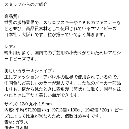
スタッフからのご紹介
高品質♪
世界の服飾業界で、スワロフスキーやＹＫＫのファスナーな
どと並び、高品質素材として使用されているマツノビーズ
（本社：大阪）です。粒が揃っていてよく輝きます。
レア♪
輸出用が多く、国内での手芸用の小売りがないためレアなシ
ードビーズです。
美しいカラー＆シェイプ♪
主にファッション・アパレルの世界で使用されているので、
中間色など美しいカラーが魅力です。また他のメーカー商品
よりも、横から見たときに四角形（筒状）に近く、同型を並
べたときに平たく美しい面ができます。
サイズ
:
12/0 丸小 1.9mm
内容
:
平均 97130個 / kg（9713個 / 100g 、1942個 / 20g ）ビー
ズによって比重が異なるため、個数はめやすです。
素材
:
ガラス
備考
:
日本製