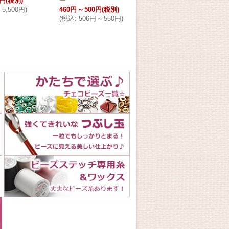
0円
(税別)
ー
6,500円
(税別)
480
5,500円
)
460円
～
500円
(税別)
(
税込
:
7,150円
)
(
税込
(
税込
:
506円
～
550円
)
在庫数△