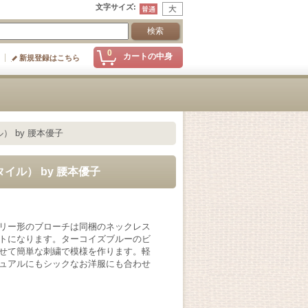
文字サイズ
:
0
カートの中身
新規登録はこちら
） by 腰本優子
タイル） by 腰本優子
リー形のブローチは同梱のネックレス
トになります。ターコイズブルーのビ
せて簡単な刺繍で模様を作ります。軽
ュアルにもシックなお洋服にも合わせ