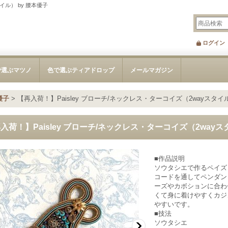
イル） by 腰本優子
ログイン
で選ぶマツノ
色で選ぶティアドロップ
メールマガジン
優子
>
【再入荷！】Paisley ブローチ/ネックレス・ターコイズ（2wayスタイル
入荷！】Paisley ブローチ/ネックレス・ターコイズ（2wayス
■作品説明
ソウタシエで作るペイズ
コードを通してペンダン
ーズやカボションに合わ
くて身に着けやすくカジ
やすいです。
■技法
ソウタシエ