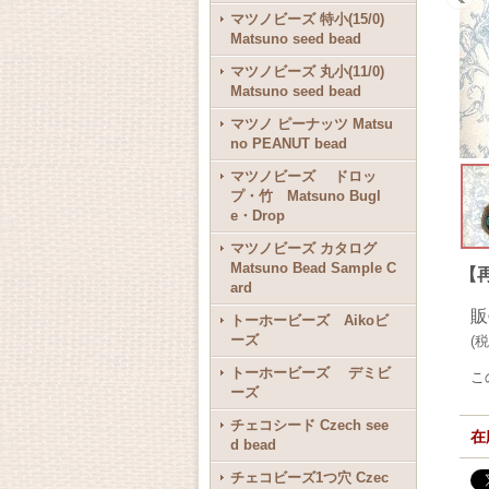
マツノビーズ 特小(15/0)
Matsuno seed bead
マツノビーズ 丸小(11/0)
Matsuno seed bead
マツノ ピーナッツ Matsu
no PEANUT bead
マツノビーズ ドロッ
プ・竹 Matsuno Bugl
e・Drop
マツノビーズ カタログ
Matsuno Bead Sample C
【再
ard
販
トーホービーズ Aikoビ
ーズ
(
税
トーホービーズ デミビ
こ
ーズ
チェコシード Czech see
在
d bead
チェコビーズ1つ穴 Czec