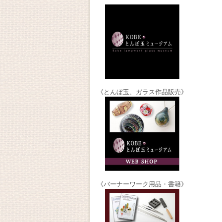
《とんぼ玉、ガラス作品販売》
《バーナーワーク用品・書籍》