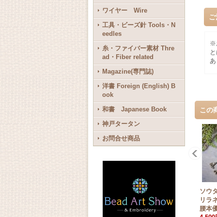
ワイヤー Wire
ご
工具・ビーズ針 Tools・N
eedles
※
糸・ファイバー素材 Thre
と
ad・Fiber related
あ
Magazine(専門誌)
洋書 Foreign (English) B
ook
和書 Japanese Book
この
神戸タータン
お問合せ商品
ソウ
リラネ
腰本