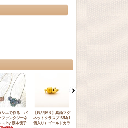
タシエで作る バ
【現品限り】真鍮マグ
キラキラCOOL ＜ア
真鍮
ーファンタジーネ
ネットクラスプ S/M(1
メジスト＞ by 石井清
プ S
ス by 腰本優子
個入り）ゴールドカラ
江
ルバ