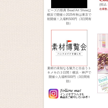
4,50
(
税込
:
在庫数
ビーズの祭典 Bead Art Showは
横浜で開催☆2025年秋は東京で
初開催！入場料500円（3日間有
効）
素材の未知なる魅力と出会うト
キメキの３日間！横浜・神戸で
開催☆入場料500円（3日間有
効）