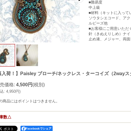
■難易度
中上級
■材料（キットに入って
ソウタシエコード、アク
ルビーズ他
■お客様にご用意いただ
針（きぬえりしめ）ナイ
止め液、メジャー、両面
入荷！】Paisley ブローチ/ネックレス・ターコイズ（2wayス
売価格
:
4,500円
(税別)
込
:
4,950円
)
の商品にはポイントはつきません。
庫数△
Facebookでシェア