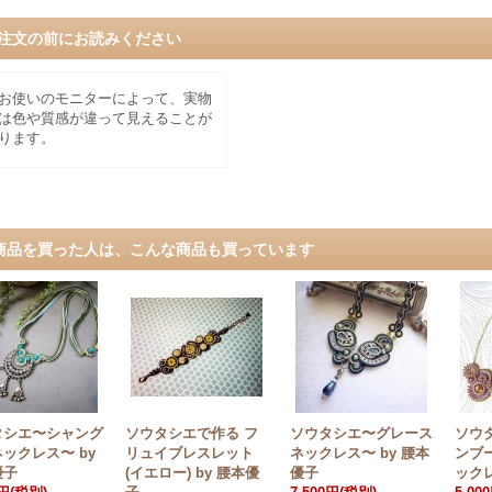
注文の前にお読みください
お使いのモニターによって、実物
は色や質感が違って見えることが
ります。
商品を買った人は、こんな商品も買っています
タシエ〜シャング
ソウタシエで作る フ
ソウタシエ〜グレース
ソウ
ックレス〜 by
リュイブレスレット
ネックレス〜 by 腰本
ンブ
優子
(イエロー) by 腰本優
優子
ックレ