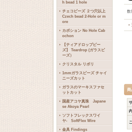
h bead 1 hole
チェコビーズ ２つ穴以上
数
Czech bead 2-Hole or m
ore
カボション No Hole Cab
ochon
【ティアドロップビー
ズ】 Teardrop (ガラスビ
ーズ）
クリスタル リボリ
1mmガラスビーズ チャイ
ニーズカット
ガラスのマーキスファセ
商
ットカット
国産アコヤ真珠 Japane
se Akoya Pearl
ソフトフレックスワイ
ヤ- SoftFlex Wire
金具 Findings