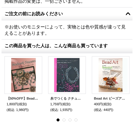
掲載作品の変更は、一切ございません。
ご注文の前にお読みください
※お使いのモニターによって、実物とは色や質感が違って見
えることがあります。
この商品を買った人は、こんな商品も買っています
【50%OFF】Beadwork Treasures ビーズワーク トレジャーズ
糸でつくる クチュールジュエリー BEAD BALANCE STRINGING TECHNIQUE
Bead Art ビーズアート16号☆特集「Botanical Garden」＜DM便送料無料＞【お試し価格】
1,800円
(税別)
1,759円
(税別)
400円
(税別)
(税込
:
1,980円)
(税込
:
1,935円)
(税込
:
440円)