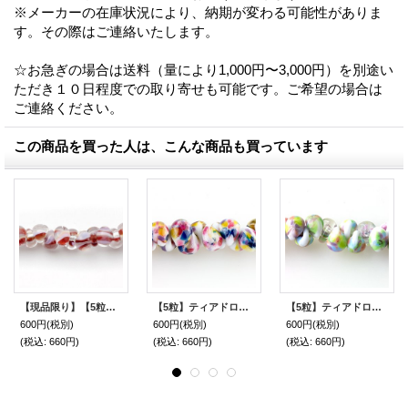
※メーカーの在庫状況により、納期が変わる可能性がありま
す。その際はご連絡いたします。
☆お急ぎの場合は送料（量により1,000円〜3,000円）を別途い
ただき１０日程度での取り寄せも可能です。ご希望の場合は
ご連絡ください。
この商品を買った人は、こんな商品も買っています
【現品限り】【5粒】ティアドロップビーズ エキゾチック【Iris】
【5粒】ティアドロップビーズ エキゾチック 【Aspen】
【5粒】ティアドロップビーズ ミックス【Peony】
600円
(税別)
600円
(税別)
600円
(税別)
(税込
:
660円)
(税込
:
660円)
(税込
:
660円)