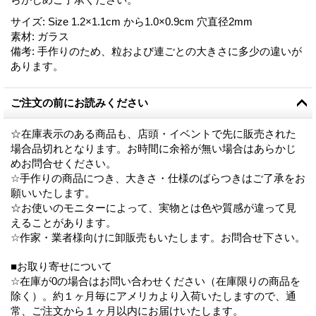
サイズ
:
Size 1.2×1.1cm から1.0×0.9cm 穴直径2mm
素材
:
ガラス
備考
:
手作りのため、粒および連ごとの大きさに多少の違いが
あります。
ご注文の前にお読みください
☆在庫表示のある商品も、店頭・イベントで先に販売された
場合品切れとなります。お時間に余裕が無い場合はあらかじ
めお問合せください。
☆手作りの商品につき、大きさ・仕様のばらつきはご了承をお
願いいたします。
☆お使いのモニターによって、実物とは色や質感が違って見
えることがあります。
☆作家・業者様向けに卸販売もいたします。お問合せ下さい。
■お取り寄せについて
☆在庫が0の場合はお問い合わせください（在庫限りの商品を
除く）。約１ヶ月毎にアメリカより入荷いたしますので、通
常、ご注文から１ヶ月以内にお届けいたします。