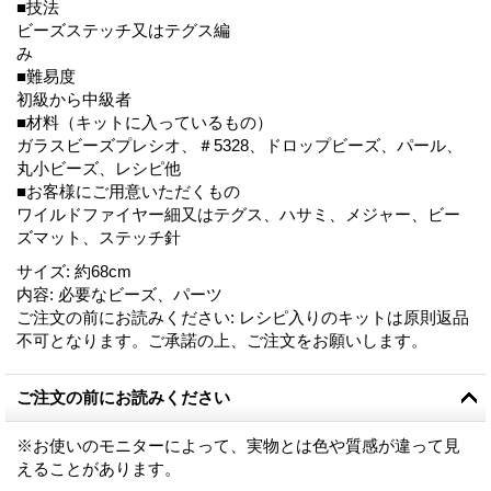
■技法
ビーズステッチ又はテグス編
み
■難易度
初級から中級者
■材料（キットに入っているもの）
ガラスビーズプレシオ、＃5328、ドロップビーズ、パール、
丸小ビーズ、レシピ他
■お客様にご用意いただくもの
ワイルドファイヤー細又はテグス、ハサミ、メジャー、ビー
ズマット、ステッチ針
サイズ
:
約68cm
内容
:
必要なビーズ、パーツ
ご注文の前にお読みください
:
レシピ入りのキットは原則返品
不可となります。ご承諾の上、ご注文をお願いします。
ご注文の前にお読みください
※お使いのモニターによって、実物とは色や質感が違って見
えることがあります。