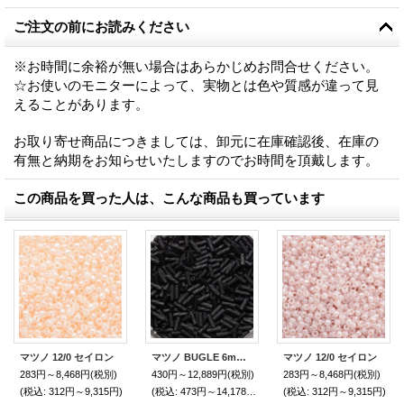
ご注文の前にお読みください
※お時間に余裕が無い場合はあらかじめお問合せください。
☆お使いのモニターによって、実物とは色や質感が違って見
えることがあります。
お取り寄せ商品につきましては、卸元に在庫確認後、在庫の
有無と納期をお知らせいたしますのでお時間を頂戴します。
この商品を買った人は、こんな商品も買っています
マツノ 12/0 セイロン
マツノ BUGLE 6mm スパイラル オパークフロスト
マツノ 12/0 セイロン
283円～8,468円
(税別)
430円～12,889円
(税別)
283円～8,468円
(税別)
(税込
:
312円～9,315円)
(税込
:
473円～14,178円)
(税込
:
312円～9,315円)