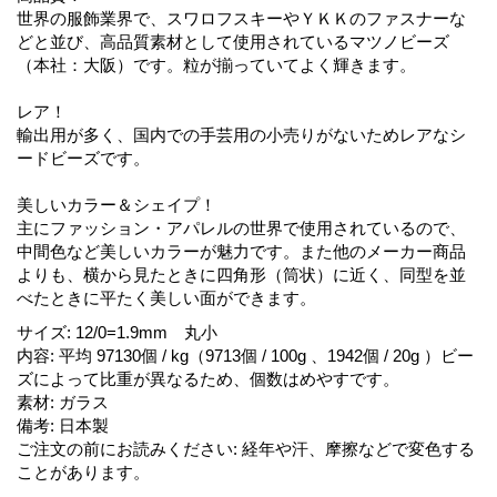
世界の服飾業界で、スワロフスキーやＹＫＫのファスナーな
どと並び、高品質素材として使用されているマツノビーズ
（本社：大阪）です。粒が揃っていてよく輝きます。
レア！
輸出用が多く、国内での手芸用の小売りがないためレアなシ
ードビーズです。
美しいカラー＆シェイプ！
主にファッション・アパレルの世界で使用されているので、
中間色など美しいカラーが魅力です。また他のメーカー商品
よりも、横から見たときに四角形（筒状）に近く、同型を並
べたときに平たく美しい面ができます。
サイズ
:
12/0=1.9mm 丸小
内容
:
平均 97130個 / kg（9713個 / 100g 、1942個 / 20g ）ビー
ズによって比重が異なるため、個数はめやすです。
素材
:
ガラス
備考
:
日本製
ご注文の前にお読みください
:
経年や汗、摩擦などで変色する
ことがあります。