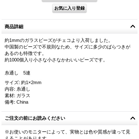
商品詳細
約1mmのガラスビーズがチェコより入荷しました。
中国製のビーズで不規則なため、サイズに多少のばらつきが
あるのも特徴です。
約1000個入り小さな小さなかわいいビーズです。
糸通し 5連
サイズ
:
約1×2mm
内容
:
糸通し
素材
:
ガラス
備考
:
China
ご注文の前にお読みください
※お使いのモニターによって、実物とは色や質感が違って見
えることがあります。