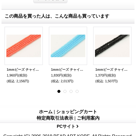
この商品を買った人は、こんな商品も買っています
1mmビーズ チャイニーズカット ライトレッドコーラル
1mmビーズ チャイニーズカット ターコイズ
1mmビーズ チャイニーズカット ブラック
1,960円
(税別)
1,830円
(税別)
1,370円
(税別)
(税込
:
2,156円)
(税込
:
2,013円)
(税込
:
1,507円)
ホーム
|
ショッピングカート
特定商取引法表示
|
ご利用案内
PCサイト