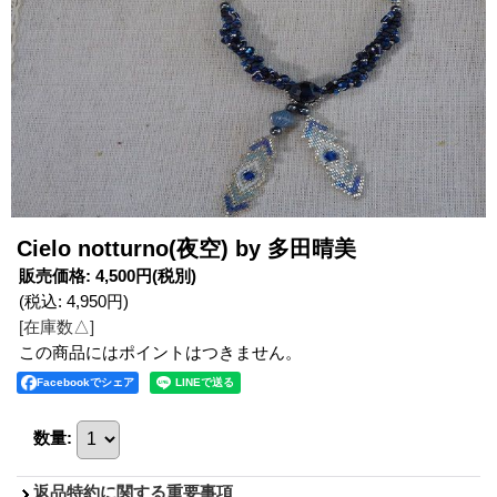
Cielo notturno(夜空) by 多田晴美
販売価格
:
4,500円
(税別)
(税込
:
4,950円
)
[在庫数△]
この商品にはポイントはつきません。
Facebookでシェア
数量
:
返品特約に関する重要事項