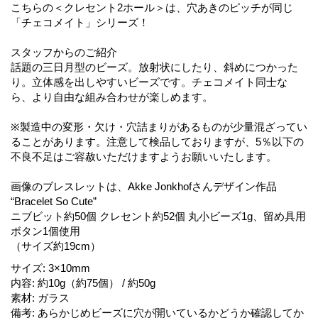
こちらの＜クレセント2ホール＞は、穴あきのピッチが同じ
「チェコメイト」シリーズ！
スタッフからのご紹介
話題の三日月型のビーズ。放射状にしたり、斜めにつかった
り。立体感を出しやすいビーズです。チェコメイト同士な
ら、より自由な組み合わせが楽しめます。
※製造中の変形・欠け・穴詰まりがあるものが少量混ざってい
ることがあります。注意して検品しておりますが、5％以下の
不良不足はご容赦いただけますようお願いいたします。
画像のブレスレットは、Akke Jonkhofさんデザイン作品
“Bracelet So Cute”
ニブビット約50個 クレセント約52個 丸小ビーズ1g、留め具用
ボタン1個使用
（サイズ約19cm）
サイズ
:
3×10mm
内容
:
約10g（約75個） / 約50g
素材
:
ガラス
備考
:
あらかじめビーズに穴が開いているかどうか確認してか