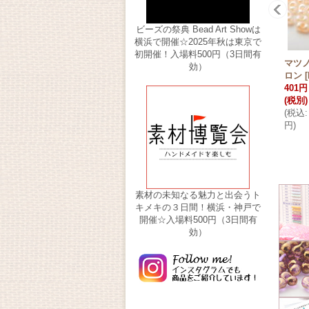
ビーズの祭典 Bead Art Showは
横浜で開催☆2025年秋は東京で
初開催！入場料500円（3日間有
マツノ 
効）
ロン
[
401円
(税別)
(
税込
:
円
)
素材の未知なる魅力と出会うト
キメキの３日間！横浜・神戸で
開催☆入場料500円（3日間有
効）