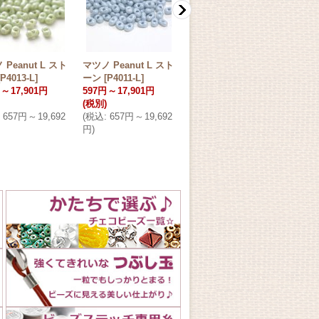
 Peanut L スト
マツノ Peanut L スト
マツノ Peanut L フロ
マツノ
P4013-L
]
ーン
[
P4011-L
]
スト ストーン
ロン
～
17,901円
597円
～
17,901円
[
P4014MA-L
]
401
(税別)
717円
～
21,481円
(税別
657円
～
19,692
(
税込
:
657円
～
19,692
(税別)
(
税込
円
)
(
税込
:
789円
～
23,630
円
)
円
)