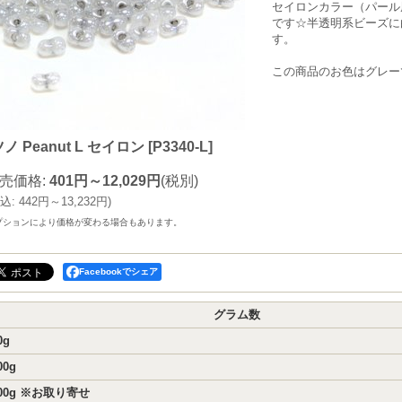
セイロンカラー（パール
です☆半透明系ビーズに
す。
この商品のお色はグレー
ノ Peanut L セイロン
[
P3340-L
]
売価格
:
401円～12,029円
(税別)
込
:
442円～13,232円
)
プションにより価格が変わる場合もあります。
Facebookでシェア
グラム数
0g
00g
00g ※お取り寄せ