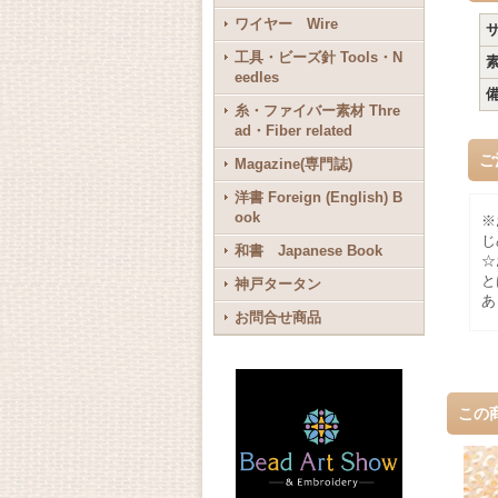
ワイヤー Wire
工具・ビーズ針 Tools・N
eedles
糸・ファイバー素材 Thre
ad・Fiber related
ご
Magazine(専門誌)
洋書 Foreign (English) B
ook
※
じ
和書 Japanese Book
☆
と
神戸タータン
あ
お問合せ商品
この