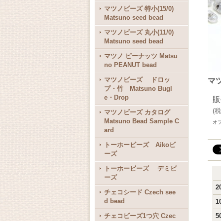
マツノビーズ 特小(15/0)
Matsuno seed bead
マツノビーズ 丸小(11/0)
Matsuno seed bead
マツノ ピーナッツ Matsu
no PEANUT bead
マツノビーズ ドロッ
マツ
プ・竹 Matsuno Bugl
e・Drop
販
(
税
マツノビーズ カタログ
Matsuno Bead Sample C
オ
ard
トーホービーズ Aikoビ
ーズ
トーホービーズ デミビ
ーズ
2
チェコシード Czech see
d bead
1
チェコビーズ1つ穴 Czec
5