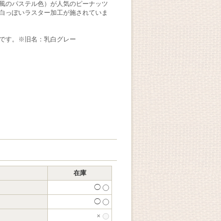
風のパステル色）が人気のピーナッツ
白っぽいラスター加工が施されていま
です。※旧名：乳白グレー
在庫
◯
◯
×