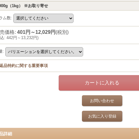
000g（1kg） ※お取り寄せ
ラム数
:
売価格
:
401円～12,029円
(税別)
込
:
442円～13,232円
)
量
:
返品特約に関する重要事項
お問い合わせ
お気に入り登録
品詳細