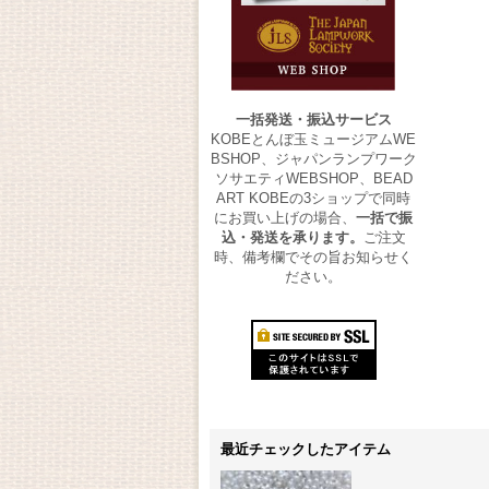
一括発送・振込サービス
KOBEとんぼ玉ミュージアムWE
BSHOP、ジャパンランプワーク
ソサエティWEBSHOP、BEAD
ART KOBEの3ショップで同時
にお買い上げの場合、
一括で振
込・発送を承ります。
ご注文
時、備考欄でその旨お知らせく
ださい。
最近チェックしたアイテム