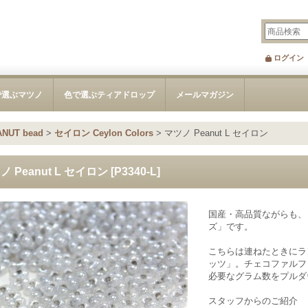
ログイン
で選ぶマツノ
色で選ぶティアドロップ
メールマガジン
NUT bead
>
セイロン Ceylon Colors
>
マツノ Peanut L セイロン
ノ Peanut L セイロン
[
P3340-L
]
国産・高品質ながらも、
ズ」です。
こちらは連ねたときにラ
ッツ」。チェコファルフ
必要なグラム数をプルダ
スタッフからのご紹介