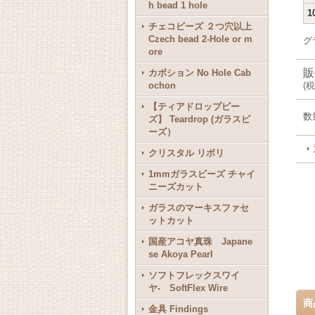
h bead 1 hole
1
チェコビーズ ２つ穴以上
Czech bead 2-Hole or m
グ
ore
販
カボション No Hole Cab
ochon
(
税
【ティアドロップビー
数
ズ】 Teardrop (ガラスビ
ーズ）
クリスタル リボリ
1mmガラスビーズ チャイ
ニーズカット
ガラスのマーキスファセ
ットカット
国産アコヤ真珠 Japane
se Akoya Pearl
ソフトフレックスワイ
ヤ- SoftFlex Wire
商
金具 Findings