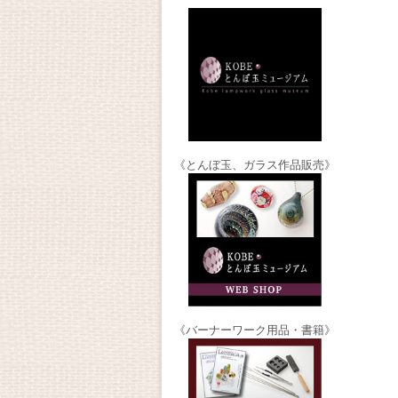
《とんぼ玉、ガラス作品販売》
《バーナーワーク用品・書籍》