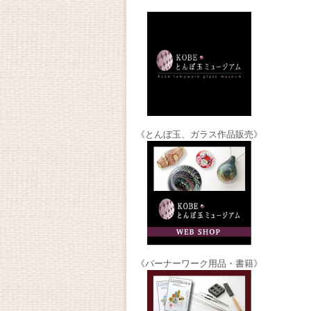
《とんぼ玉、ガラス作品販売》
《バーナーワーク用品・書籍》