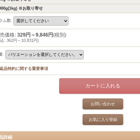
000g(1kg) ※お取り寄せ
ラム数
:
売価格
:
329円～9,846円
(税別)
込
:
362円～10,831円
)
量
:
返品特約に関する重要事項
お問い合わせ
お気に入り登録
品詳細