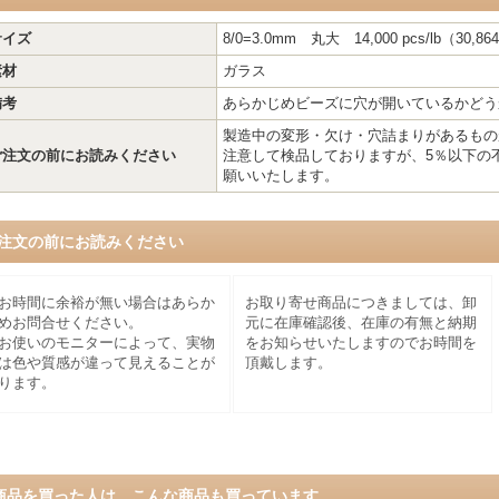
サイズ
8/0=3.0mm 丸大 14,000 pcs/lb（30
素材
ガラス
備考
あらかじめビーズに穴が開いているかどう
製造中の変形・欠け・穴詰まりがあるもの
ご注文の前にお読みください
注意して検品しておりますが、5％以下の
願いいたします。
注文の前にお読みください
お時間に余裕が無い場合はあらか
お取り寄せ商品につきましては、卸
めお問合せください。
元に在庫確認後、在庫の有無と納期
お使いのモニターによって、実物
をお知らせいたしますのでお時間を
は色や質感が違って見えることが
頂戴します。
ります。
商品を買った人は、こんな商品も買っています