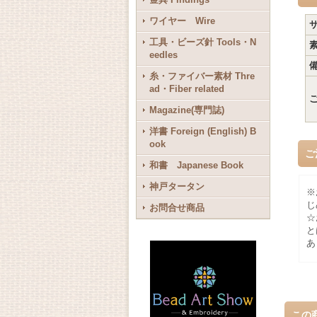
ワイヤー Wire
工具・ビーズ針 Tools・N
eedles
糸・ファイバー素材 Thre
ad・Fiber related
Magazine(専門誌)
洋書 Foreign (English) B
ook
ご
和書 Japanese Book
神戸タータン
※
じ
お問合せ商品
☆
と
あ
この