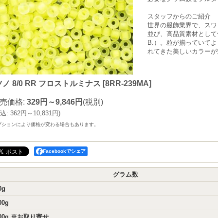
スタッフからのご紹介
世界の服飾業界で、スワ
並び、高品質素材として
B.）。粒が揃っていて
れてきた美しいカラーが
ノ 8/0 RR フロストルミナス
[
8RR-239MA
]
売価格
:
329円～9,846円
(税別)
込
:
362円～10,831円
)
プションにより価格が変わる場合もあります。
Facebookでシェア
グラム数
0g
00g
00g ※お取り寄せ