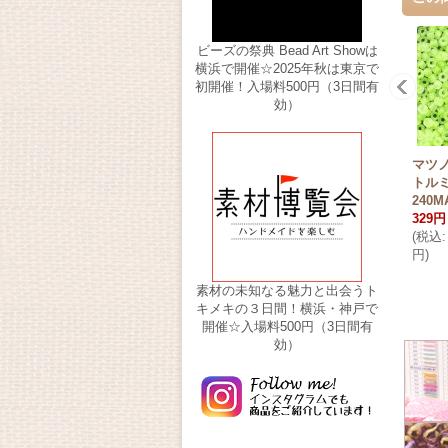
ビーズの祭典 Bead Art Showは
横浜で開催☆2025年秋は東京で
初開催！入場料500円（3日間有
効）
マツノ 
トル
240M
329円
(
税込
:
円
)
素材の未知なる魅力と出会うト
キメキの３日間！横浜・神戸で
開催☆入場料500円（3日間有
効）