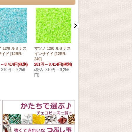
 12/0 ルミナス
マツノ 12/0 ルミナス
マツノ 12/0 ルミナス
マツノ
サイド
[
12RR-
インサイド
[
12RR-
インサイド
[
12RR-
イン
240
]
243
]
244
]
～
8,414円
(税別)
281円
～
8,414円
(税別)
263円
～
7,877円
(税別)
281
310円
～
9,256
(
税込
:
310円
～
9,256
(
税込
:
290円
～
8,665
(
税込
円
)
円
)
円
)