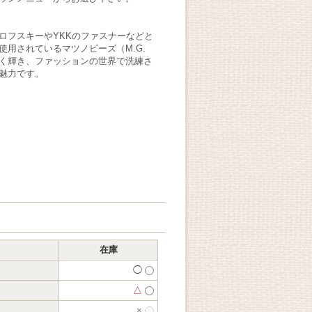
ロフスキーやYKKのファスナーなどと
使用されているマツノビーズ（M.G.
よく輝き、ファッションの世界で洗練さ
魅力です。
在庫
◯
△
×