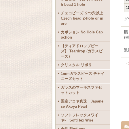
h bead 1 hole
1
チェコビーズ ２つ穴以上
Czech bead 2-Hole or m
グ
ore
販
カボション No Hole Cab
ochon
(
税
【ティアドロップビー
数
ズ】 Teardrop (ガラスビ
ーズ）
クリスタル リボリ
1mmガラスビーズ チャイ
ニーズカット
ガラスのマーキスファセ
ットカット
国産アコヤ真珠 Japane
se Akoya Pearl
ソフトフレックスワイ
ヤ- SoftFlex Wire
商
金具 Findings