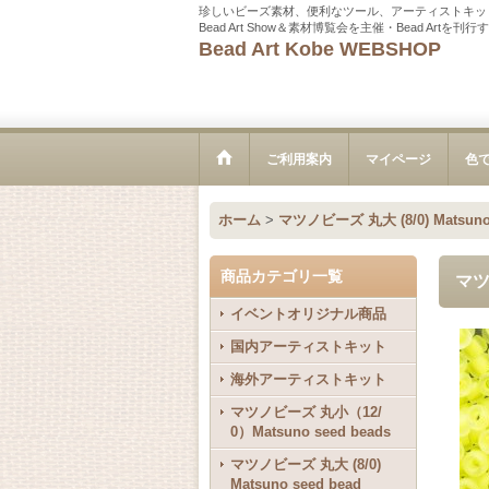
珍しいビーズ素材、便利なツール、アーティストキッ
Bead Art Show＆素材博覧会を主催・Bead Ar
Bead Art Kobe WEBSHOP
ご利用案内
マイページ
色
ホーム
>
マツノビーズ 丸大 (8/0) Matsuno
商品カテゴリ一覧
マツ
イベントオリジナル商品
国内アーティストキット
海外アーティストキット
マツノビーズ 丸小（12/
0）Matsuno seed beads
マツノビーズ 丸大 (8/0)
Matsuno seed bead