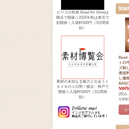
関連
ビーズの祭典 Bead Art Showは
横浜で開催☆2025年秋は東京で
初開催！入場料500円（3日間有
効）
Bead
ト23
ズ刺
便送
し価
素材の未知なる魅力と出会うト
BA02
キメキの３日間！横浜・神戸で
500円
開催☆入場料500円（3日間有
(
税込
:
効）
在庫数