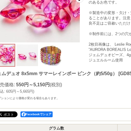
のあるお色です。
※製造中の変形・欠け・
ることがあります。注意
良不足はご容赦いただけ
※制作前には、2つの穴
2枚目画像は、 Leslie R
”AURORA BOREALIS Lo
ジェムデュオビーズ、4g
ジュエルルーム使用
ムデュオ 8x5mm サマーレインボー ピンク（約5/50g）
[
GD85
売価格
:
550円～5,150円
(税別)
込
:
605円～5,665円
)
プションにより価格が変わる場合もあります。
Facebookでシェア
グラム数