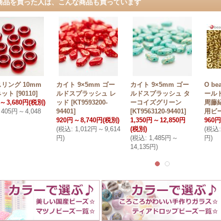
商品を買った人は、こんな商品も買っています
リング 10mm
カイト 9×5mm ゴー
カイト 9×5mm ゴー
O b
ネット
[
90110
]
ルドスプラッシュ レ
ルドスプラッシュ タ
ールドB
～
3,680円
(税別)
ッド
[
KT9593200-
ーコイズグリーン
周藤
405円
～
4,048
94401
]
[
KT9563120-94401
]
用ビ
920円
～
8,740円
(税別)
1,350円
～
12,850円
960円
(
税込
:
1,012円
～
9,614
(税別)
(
税込
:
円
)
(
税込
:
1,485円
～
円
)
14,135円
)