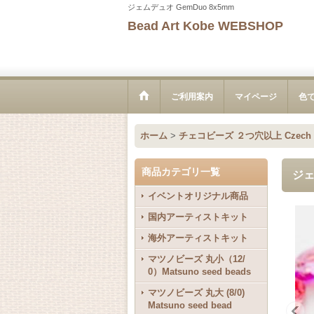
ジェムデュオ GemDuo 8x5mm
Bead Art Kobe WEBSHOP
ご利用案内
マイページ
色
ホーム
>
チェコビーズ ２つ穴以上 Czech bea
商品カテゴリ一覧
ジェ
イベントオリジナル商品
国内アーティストキット
海外アーティストキット
マツノビーズ 丸小（12/
0）Matsuno seed beads
マツノビーズ 丸大 (8/0)
Matsuno seed bead