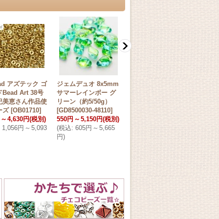
ead アズテック ゴ
ジェムデュオ 8x5mm
カイト 9×5mm ブロ
スーパ
ead Art 38号
サマーレインボー グ
ンズペールゴールド
m 
紀美恵さん作品使
リーン（約5/50g）
[
KT9500030-01710
]
ズ
[
S
ーズ
[
OB01710
]
[
GD8500030-48110
]
520円
～
4,780円
(税別)
1,18
～
4,630円
(税別)
550円
～
5,150円
(税別)
(
税込
:
572円
～
5,258
(税別
1,056円
～
5,093
(
税込
:
605円
～
5,665
円
)
(
税込
円
)
円
)