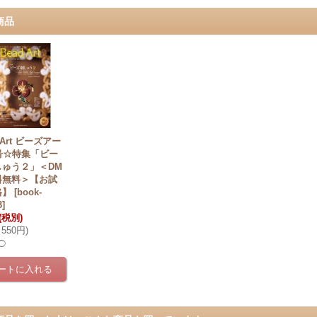
商品
 Art ビーズアー
号☆特集「ビー
しゅう２」＜DM
料無料＞【お試
格】
[
book-
3
]
(税別)
550円
)
◯