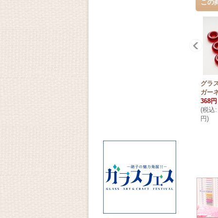
この
グラス
ガー
368円
(
税込
:
円
)