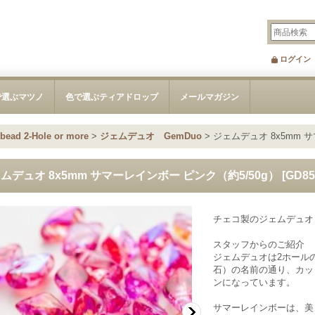
ログイン
で選ぶマツノ
色で選ぶティアドロップ
メールマガジン
d 2-Hole or more
>
ジェムデュオ GemDuo
>
ジェムデュオ 8x5mm 
ムデュオ 8x5mm サマーレインボー ピンク（約5/50g）
[
GD85
チェコ製のジェムデュオ
スタッフからのご紹介
ジェムデュオは2ホール
石）の名前の通り、カッ
ンになっています。
サマーレインボーは、美