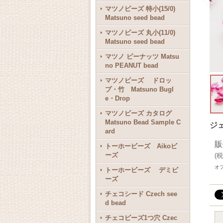
マツノビーズ 特小(15/0)
Matsuno seed bead
マツノビーズ 丸小(11/0)
Matsuno seed bead
マツノ ピーナッツ Matsu
no PEANUT bead
マツノビーズ ドロッ
プ・竹 Matsuno Bugl
e・Drop
マツノビーズ カタログ
Matsuno Bead Sample C
ジェ
ard
販
トーホービーズ Aikoビ
ーズ
(
税
オ
トーホービーズ デミビ
ーズ
チェコシード Czech see
d bead
チェコビーズ1つ穴 Czec