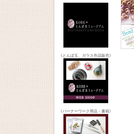
《とんぼ玉、ガラス作品販売》
《バーナーワーク用品・書籍》