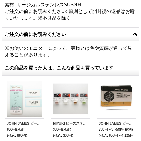
素材
:
サージカルステンレスSUS304
ご注文の前にお読みください
:
原則として開封後の返品はお断
りいたします。※不良品を除く
ご注文の前にお読みください
※お使いのモニターによって、実物とは色や質感が違って見
えることがあります。
この商品を買った人は、こんな商品も買っています
JOHN JAMES ビーズ針 10号・11号・12号（10本入）
MIYUKI ビーズステッチ糸（50m）
JOHN JAMES ビーズ針 15号 （4本/25本入）
800円
(税別)
330円
(税別)
780円～3,750円
(税別)
(税込
:
880円)
(税込
:
363円)
(税込
:
858円～4,125円)