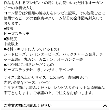
作品を入れるプレゼントの時にもお使いいただけるオーガン
ジーの巾着袋入り。
コーン部分は2種類の編み方をレシピに記載、その他段ごとに
使用するビーズの個数表やクリーム部分の全体図も封入して
おります。
■技法
ビーズステッチ
■難易度
中級以上
■材料（キットに入っているもの）
シードビーズ、シリンダービーズ、バックチャーム金具、チ
ャーム3個、丸カン、カニカン、オーガンジー袋
■お客様にご用意いただくもの
ビーズステッチ針、糸、ハサミ、平ペンチ
サイズ
:
出来上がりサイズ 1.5cm×5 直径約３cm
内容
:
必要なビーズ、パーツ
ご注文の前にお読みください
:
レシピ入りのキットは原則返品
不可となります。ご承諾の上、ご注文をお願いします。
ご注文の前にお読みください