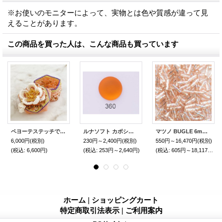
※お使いのモニターによって、実物とは色や質感が違って見
えることがあります。
この商品を買った人は、こんな商品も買っています
ペヨーテステッチで編むBOX〜うめ〜 by ビーズパフェ 岡本恵子
ルナソフト カボション 18・24mm マンゴー
マツノ BUGLE 6mm スパイラル シルバーライン レインボー
6,000円
(税別)
230円～2,400円
(税別)
550円～16,470円
(税別)
(税込
:
6,600円)
(税込
:
253円～2,640円)
(税込
:
605円～18,117円)
ホーム
|
ショッピングカート
特定商取引法表示
|
ご利用案内