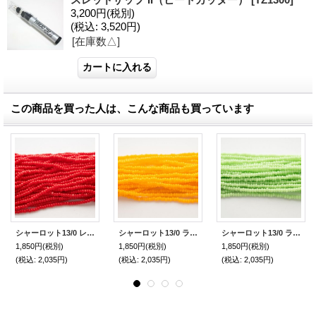
3,200円
(税別)
(税込
:
3,520円)
[在庫数△]
この商品を買った人は、こんな商品も買っています
シャーロット13/0 レッド 糸通し
シャーロット13/0 ライト オレンジ 糸通し
シャーロット13/0 ライム 糸通し
1,850円
(税別)
1,850円
(税別)
1,850円
(税別)
(税込
:
2,035円)
(税込
:
2,035円)
(税込
:
2,035円)