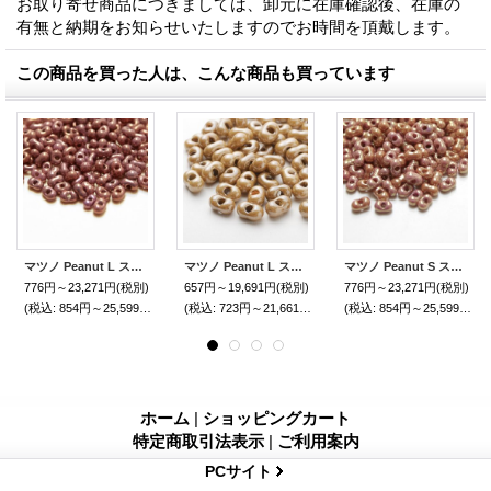
お取り寄せ商品につきましては、卸元に在庫確認後、在庫の
有無と納期をお知らせいたしますのでお時間を頂戴します。
この商品を買った人は、こんな商品も買っています
マツノ Peanut L ストーン
マツノ Peanut L ストーン
マツノ Peanut S ストーン
776円～23,271円
(税別)
657円～19,691円
(税別)
776円～23,271円
(税別)
(税込
:
854円～25,599円)
(税込
:
723円～21,661円)
(税込
:
854円～25,599円)
ホーム
|
ショッピングカート
特定商取引法表示
|
ご利用案内
PCサイト