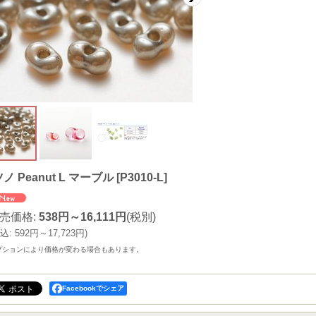
ノ Peanut L マーブル
[
P3010-L
]
売価格
:
538円～16,111円
(税別)
込
:
592円～17,723円
)
プションにより価格が変わる場合もあります。
Facebookでシェア