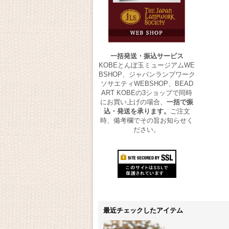
一括発送・振込サービス
KOBEとんぼ玉ミュージアムWE
BSHOP、ジャパンランプワーク
ソサエティWEBSHOP、BEAD
ART KOBEの3ショップで同時
にお買い上げの場合、
一括で振
込・発送を承ります。
ご注文
時、備考欄でその旨お知らせく
ださい。
最近チェックしたアイテム