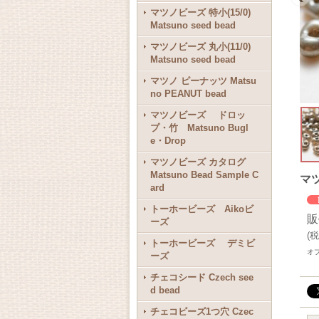
マツノビーズ 特小(15/0)
Matsuno seed bead
マツノビーズ 丸小(11/0)
Matsuno seed bead
マツノ ピーナッツ Matsu
no PEANUT bead
マツノビーズ ドロッ
プ・竹 Matsuno Bugl
e・Drop
マツノビーズ カタログ
Matsuno Bead Sample C
マツ
ard
トーホービーズ Aikoビ
販
ーズ
(
税
トーホービーズ デミビ
オ
ーズ
チェコシード Czech see
d bead
チェコビーズ1つ穴 Czec