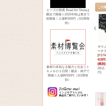
この
ビーズの祭典 Bead Art Showは
横浜で開催☆2025年秋は東京で
初開催！入場料500円（3日間有
効）
マツノ 
ーク
[
P274
419円
(税別)
素材の未知なる魅力と出会うト
(
税込
:
キメキの３日間！横浜・神戸で
円
)
開催☆入場料500円（3日間有
効）