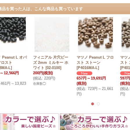
商品を買った人は、こんな商品も買っています
Peanut L オパ
フィニアル 片穴ビー
マツノ Peanut L フロ
マツノ
フロスト
ズ 2mm ミルキー ホ
スト ストーン
スト
8MA-L
]
ワイト
[
02-0100
]
[
P4016MA-L
]
[
P40
～
12,566円
200円
(税別)
(
税込
:
220円
)
657円
～
19,691円
597円
461円
～
13,823
(税別)
(税別)
在庫数◯
(
税込
:
723円
～
21,661
(
税込
:
円
)
円
)