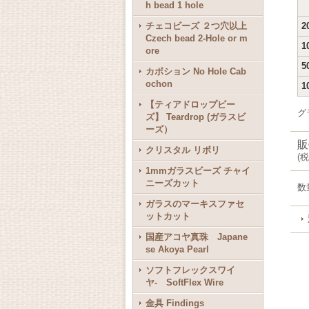
h bead 1 hole
チェコビーズ ２つ穴以上
2
Czech bead 2-Hole or m
1
ore
5
カボション No Hole Cab
ochon
1
【ティアドロップビー
グ
ズ】 Teardrop (ガラスビ
ーズ）
販
クリスタル リボリ
(
税
1mmガラスビーズ チャイ
ニーズカット
数
ガラスのマーキスファセ
ットカット
国産アコヤ真珠 Japane
se Akoya Pearl
ソフトフレックスワイ
ヤ- SoftFlex Wire
金具 Findings