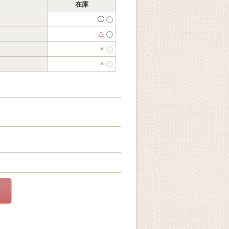
在庫
◯
△
×
×