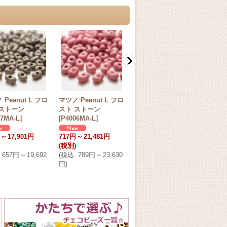
 Peanut L フロ
マツノ Peanut L フロ
フィニアル 片穴ビー
マツノ
 ストーン
スト ストーン
ズ 2mm クリスタル
[
15R
17MA-L
]
[
P4006MA-L
]
[
02-0003
]
442
200円
(税別)
(税別
～
17,901円
717円
～
21,481円
(
税込
:
220円
)
(
税込
(税別)
円
)
在庫数◯
657円
～
19,692
(
税込
:
789円
～
23,630
円
)