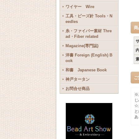
ワイヤー Wire
工具・ビーズ針 Tools・N
eedles
商
糸・ファイバー素材 Thre
ad・Fiber related
Magazine(専門誌)
洋書 Foreign (English) B
ook
和書 Japanese Book
ご
神戸タータン
お問合せ商品
※
じ
☆
と
あ