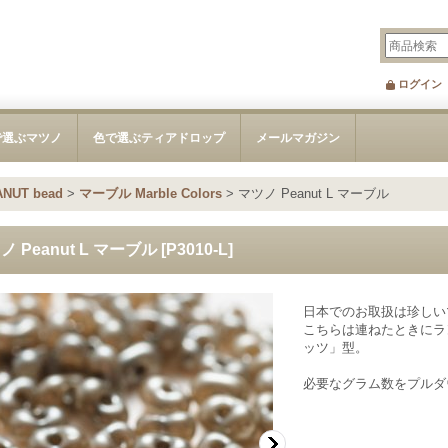
ログイン
で選ぶマツノ
色で選ぶティアドロップ
メールマガジン
NUT bead
>
マーブル Marble Colors
>
マツノ Peanut L マーブル
ノ Peanut L マーブル
[
P3010-L
]
日本でのお取扱は珍しい
こちらは連ねたときにラ
ッツ」型。
必要なグラム数をプルダ