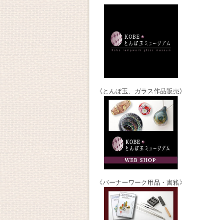
《とんぼ玉、ガラス作品販売》
《バーナーワーク用品・書籍》