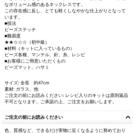
なボリューム感のあるネックレスです。
この存在感に反し、とても軽くしなやかな仕上がりとなって
います。
■技法
ビーズステッチ
■難易度
★★☆☆☆（初中級）
■材料（キットに入っているもの）
ビーズ各種、マンテル、針、糸、レシピ
■お客様にご用意いただくもの
ビーズマット、ハサミ
サイズ
:
全長 約47cm
素材
:
ガラス、他
ご注文の前にお読みください
:
レシピ入りのキットは原則返品
不可となります。ご承諾の上、ご注文をお願いします。
ご注文の前にお読みください
色、質感など、できるだけ実物に近くなるように努めており