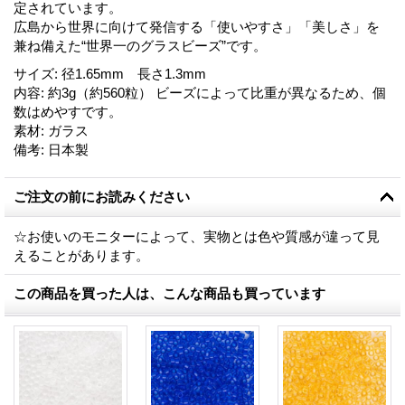
定されています。
広島から世界に向けて発信する「使いやすさ」「美しさ」を
兼ね備えた“世界一のグラスビーズ”です。
サイズ
:
径1.65mm 長さ1.3mm
内容
:
約3g（約560粒） ビーズによって比重が異なるため、個
数はめやすです。
素材
:
ガラス
備考
:
日本製
ご注文の前にお読みください
☆お使いのモニターによって、実物とは色や質感が違って見
えることがあります。
この商品を買った人は、こんな商品も買っています