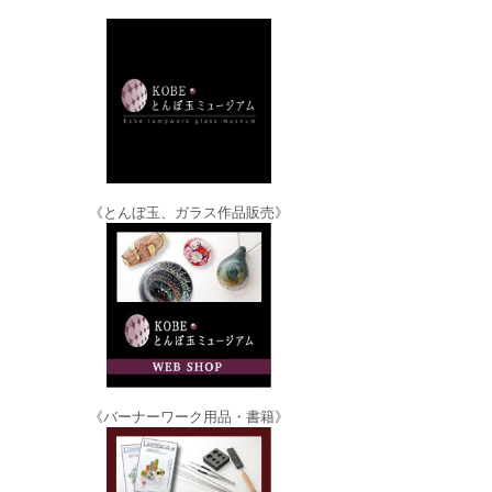
《とんぼ玉、ガラス作品販売》
《バーナーワーク用品・書籍》