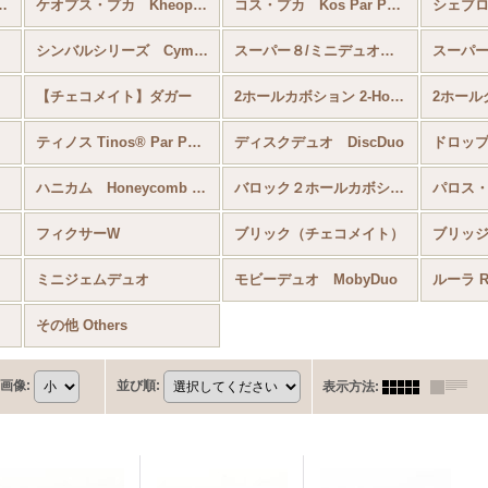
rescent CzechMates®
ケオプス・プカ Kheops® Par Puca®
コス・プカ Kos Par Puka
シンバルシリーズ Cymbal
スーパー８/ミニデュオ Super8/MiniDuo
【チェコメイト】ダガー
2ホールカボション 2-Hole Cabochon
2ホール
ティノス Tinos® Par Puca®
ディスクデュオ DiscDuo
ハニカム Honeycomb Bead
バロック２ホールカボション
フィクサーW
ブリック（チェコメイト）
ブリッ
ミニジェムデュオ
モビーデュオ MobyDuo
ルーラ Ru
その他 Others
画像
:
並び順
:
表示方法
: