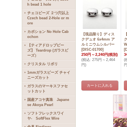
h bead 1 hole
チェコビーズ ２つ穴以上
Czech bead 2-Hole or m
ore
カボション No Hole Cab
【現品限り】ディス
ochon
クデュオ 6x4mm ア
ク
ルミニウムシルバー
【ティアドロップビー
[
DISC-01700
]
[
ズ】 Teardrop (ガラスビ
250円
～
2,240円
(税別)
3
ーズ）
(
税込
:
275円
～
2,464
(
クリスタル リボリ
円
)
1mmガラスビーズ チャイ
ニーズカット
ガラスのマーキスファセ
ットカット
国産アコヤ真珠 Japane
se Akoya Pearl
ソフトフレックスワイ
ヤ- SoftFlex Wire
金具 Findings