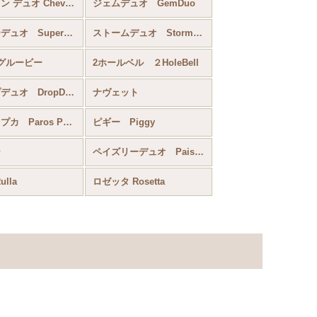
シェブロン デュオ Chevron Duo
ジェムデュオ GemDuo
スーパーデュオ SuperDuo
ストームデュオ StormDuo
グルービー
2ホールベル ２HoleBell
ドロップデュオ DropDuo
ナヴェット
パロス・プカ Paros Par Puca
ピギー Piggy
ジ
ペイズリーデュオ Paisely Duo
lla
ロゼッタ Rosetta