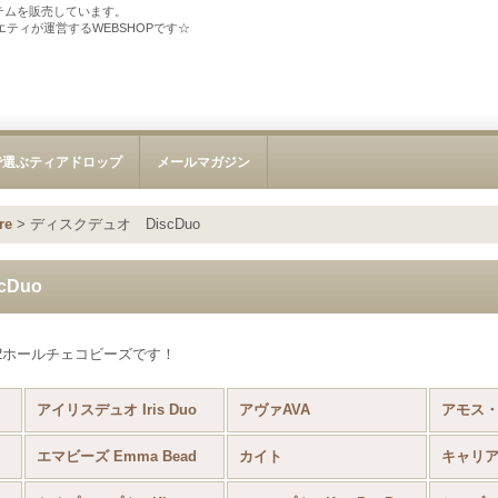
テムを販売しています。
ソサエティが運営するWEBSHOPです☆
で選ぶティアドロップ
メールマガジン
re
>
ディスクデュオ DiscDuo
Duo
2ホールチェコビーズです！
アイリスデュオ Iris Duo
アヴァAVA
エマビーズ Emma Bead
カイト
キャリア 