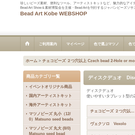
珍しいビーズ素材、便利なツール、アーティストキットなど、魅力的なアイ
Bead Art Show＆素材博覧会を主催・Bead Artを刊行するジャパンビーズ
Bead Art Kobe WEBSHOP
ご利用案内
マイページ
色で選ぶマツノ
色
ホーム
>
チェコビーズ ２つ穴以上 Czech bead 2-Hole or mo
商品カテゴリ一覧
ディスクデュオ Disc
イベントオリジナル商品
ディスクデュオ
国内アーティストキット
使いやすいタブレット型の
海外アーティストキット
チェコビーズ ２つ穴以上 Czech bead 2-Hole or more (全商品)
マツノビーズ 丸小（12/
0）Matsuno seed beads
ヴェクソロ Vexolo
マツノビーズ 丸大 (8/0)
Matsuno seed bead