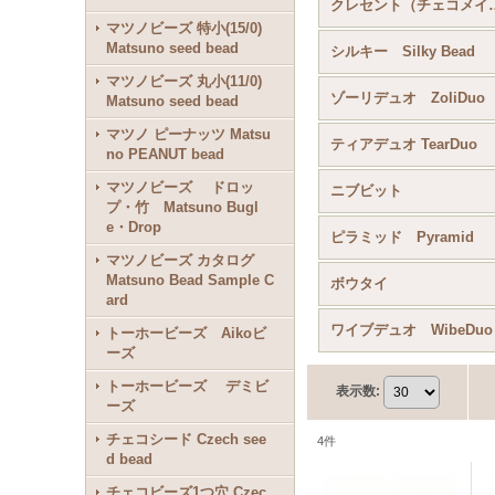
クレセント（チェコメイト） C
マツノビーズ 特小(15/0)
Matsuno seed bead
シルキー Silky Bead
マツノビーズ 丸小(11/0)
ゾーリデュオ ZoliDuo
Matsuno seed bead
マツノ ピーナッツ Matsu
ティアデュオ TearDuo
no PEANUT bead
マツノビーズ ドロッ
ニブビット
プ・竹 Matsuno Bugl
e・Drop
ピラミッド Pyramid
マツノビーズ カタログ
Matsuno Bead Sample C
ボウタイ
ard
ワイブデュオ WibeDuo
トーホービーズ Aikoビ
ーズ
トーホービーズ デミビ
表示数
:
ーズ
チェコシード Czech see
4
件
d bead
チェコビーズ1つ穴 Czec