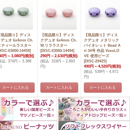
【現品限り】ディス
【現品限り】ディス
【現品限り】ディス
デュオ 6x4mm Ch.
クデュオ 6x4mm Ch.
クデュオ メタリック
W.ティールラスター
W.リララスター
バイオレット Bead A
DISC-03000-14459
]
[
DISC-03000-14494
]
rt 34号 作品 VexoLO
40円
～
3,080円
(税別)
290円
～
2,630円
(税別)
VE 使用ビーズ
税込
:
374円
～
3,388
(
税込
:
319円
～
2,893
[
DISC-29425
]
円
)
円
)
490円
～
4,520円
(税別)
(
税込
:
539円
～
4,972
円
)