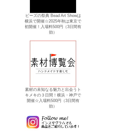
ビーズの祭典 Bead Art Showは
横浜で開催☆2025年秋は東京で
初開催！入場料500円（3日間有
効）
素材の未知なる魅力と出会うト
キメキの３日間！横浜・神戸で
開催☆入場料500円（3日間有
効）