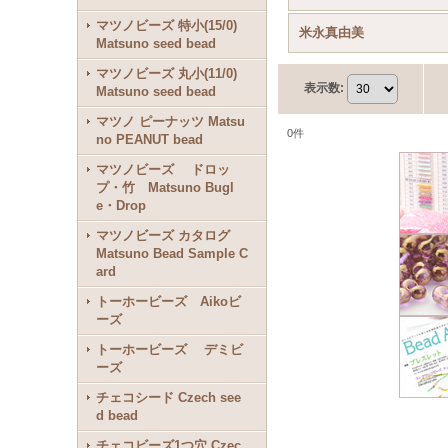
マツノビーズ 特小(15/0)
米永真由美
Matsuno seed bead
マツノビーズ 丸小(11/0)
表示数
:
Matsuno seed bead
マツノ ピーナッツ Matsu
0
件
no PEANUT bead
マツノビーズ ドロッ
プ・竹 Matsuno Bugl
e・Drop
マツノビーズ カタログ
Matsuno Bead Sample C
ard
トーホービーズ Aikoビ
ーズ
トーホービーズ デミビ
ーズ
チェコシード Czech see
d bead
チェコビーズ1つ穴 Czec