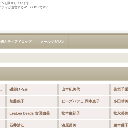
テムを販売しています。
ソサエティが運営するWEBSHOPです☆
で選ぶティアドロップ
メールマガジン
トキット (全商品)
磯部ひろみ
山本紀美代
柴垣千
加藤保子
ビーズパフェ 岡本恵子
多田晴
LeaLea beads 古田由美
松本麻紀子
松永美
石井清江
漆原昌美
腰本優