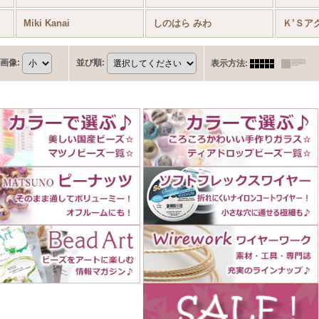
Miki Kanai
しのはら みわ
画像
:
並び順
:
表示方法
: