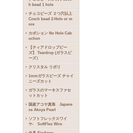
h bead 1 hole
チェコビーズ ２つ穴以上
Czech bead 2-Hole or m
ore
カボション No Hole Cab
ochon
【ティアドロップビー
ズ】 Teardrop (ガラスビ
ーズ）
クリスタル リボリ
1mmガラスビーズ チャイ
ニーズカット
ガラスのマーキスファセ
ットカット
国産アコヤ真珠 Japane
se Akoya Pearl
ソフトフレックスワイ
ヤ- SoftFlex Wire
金具 Findings