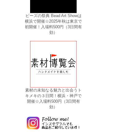
ビーズの祭典 Bead Art Showは
横浜で開催☆2025年秋は東京で
初開催！入場料500円（3日間有
効）
素材の未知なる魅力と出会うト
キメキの３日間！横浜・神戸で
開催☆入場料500円（3日間有
効）