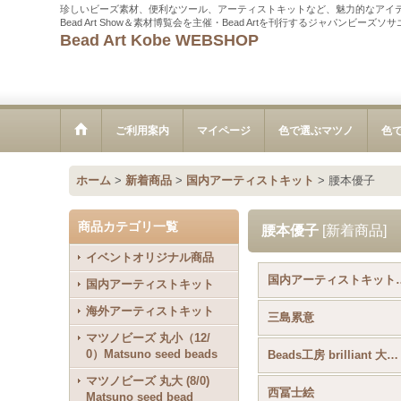
珍しいビーズ素材、便利なツール、アーティストキットなど、魅力的なアイ
Bead Art Show＆素材博覧会を主催・Bead Artを刊行するジャパンビーズ
Bead Art Kobe WEBSHOP
ご利用案内
マイページ
色で選ぶマツノ
色
ホーム
>
新着商品
>
国内アーティストキット
>
腰本優子
商品カテゴリ一覧
腰本優子
[
新着商品
]
イベントオリジナル商品
国内アーティス
国内アーティストキット
海外アーティストキット
三島累意
マツノビーズ 丸小（12/
0）Matsuno seed beads
Beads工房 brilliant 大槻友美
マツノビーズ 丸大 (8/0)
西冨士絵
Matsuno seed bead