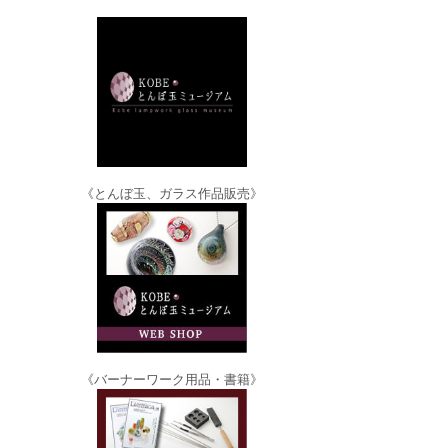
《とんぼ玉、ガラス作品販売》
《バーナーワーク用品・書籍》