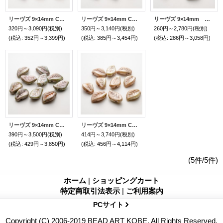
リーヴズ 9×14mm CW.グレイラスター
リーヴズ 9×14mm CW.ティールラスター Bead Art 39号 安藤潤子さん作品使用
リーヴズ 9×14mm チョークホワイト
320円～3,090円
(税別)
350円～3,140円
(税別)
260円～2,780円
(税別)
(税込
:
352円～3,399円)
(税込
:
385円～3,454円)
(税込
:
286円～3,058円)
リーヴズ 9×14mm CW.ブルーラスターBead Art 39号 作品使用 やや緑みがかったお色です
リーヴズ 9×14mm CW.グリーンラスター Bead Art ビーズアート39号 使用パーツ
390円～3,500円
(税別)
414円～3,740円
(税別)
(税込
:
429円～3,850円)
(税込
:
456円～4,114円)
(5件/5件)
ホーム
|
ショッピングカート
特定商取引法表示
|
ご利用案内
PCサイト
Copyright (C) 2006-2019 BEAD ART KOBE. All Rights Reserved.